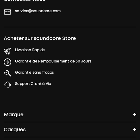
service@soundcore.com
Acheter sur soundcore Store
Livraison Rapide
Garantie de Remboursement de 30 Jours
Garantie sans Tracas
Support Client à Vie
Marque
Casques
L'histoire de soundcore