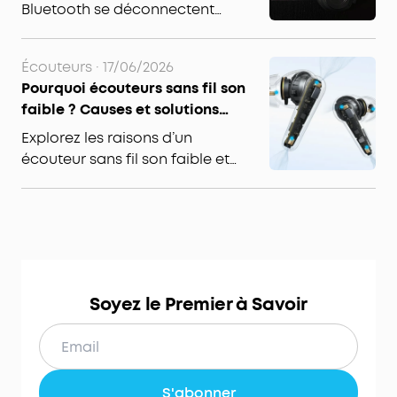
du problème
Bluetooth se déconnectent
fréquemment ? Cet article
explique les raisons pour
Écouteurs
·
17/06/2026
lesquelles vos écouteurs
Pourquoi écouteurs sans fil son
Bluetooth se déconnectent,
faible ? Causes et solutions
ainsi que quelques solutions
pour un son clair et puissant !
simples pour remédier au
Explorez les raisons d’un
problème.
écouteur sans fil son faible et
apprenez à optimiser la qualité
audio. Suivez nos conseils pour
un son impeccable.
Soyez le Premier à Savoir
S'abonner