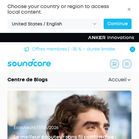
Choose your country or region to access
local content.
Continue
United States / English
Offres membres | -35 % – durée limitée.
Centre de Blogs
Accueil
Écouteurs
·
17/06/2026
Le meilleur écouteur sans fil confortable :