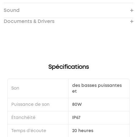
charging?
charge other devices?
Boom Plus?
Sound
What should I do if I fail to pair the speaker with
Is a PIN or Password needed when pairing
my phone?
soundcore Motion Boom Plus with a device?
Documents & Drivers
How do I fix soundcore Motion Boom Plus's noise
What should I do if soundcore Motion Boom Plus
How do I fix the no sound issue when soundcore
issues？
doesn't make any sound?
Motion Boom Plus is paired with other
PartyCast1.0 speakers?
Spécifications
des basses puissantes
Son
et
Puissance de son
80W
Étanchéité
IP67
Temps d'écoute
20 heures