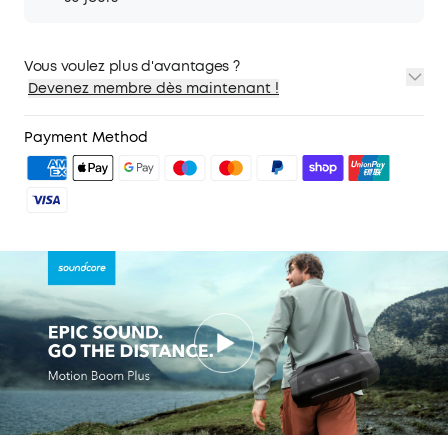
Bluetooth Motion Boom Plus.
Autonomie de 20 heures : Le haut-parleur
d'extérieur Motion Boom Plus est doté d'une
Vous voulez plus d'avantages ?
capacité de batterie de 13 400 mAh d'une
Devenez membre dès maintenant !
autonomie de 20 heures pour éviter les
1. Expédition prioritaire
problèmes de charge fréquente et rendre
2. Prix pour les membres sur certains produits
Payment Method
l'écoute plus agréable.
3. Cadeau d'anniversaire
4. Débloquer des avantages avec soundcoreCredits
Étanchéité à l'eau et à la poussière : Avec une
En
savoir plus
certification IP67, vous n'aurez jamais à vous
soucier des éclaboussures d'eau, de la pluie, des
déversements accidentels ou de la poussière
lorsque vous êtes en déplacement avec votre
haut-parleur extérieur Motion Boom Plus.