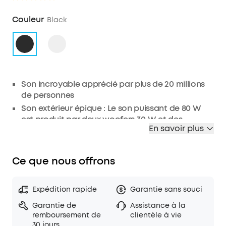
Couleur
Black
Son incroyable apprécié par plus de 20 millions
de personnes
Son extérieur épique : Le son puissant de 80 W
est produit par deux woofers 30 W et des
En savoir plus
tweeters 10 W, tandis que les basses intensifiées
en temps réel bénéficient de la technologie
exclusive BassUp de Soundcore. Pour améliorer
Ce que nous offrons
les performances des aigus du haut-parleur
extérieur Motion Boom Plus, les conducteurs en
titane garantissent un son épique.
Expédition rapide
Garantie sans souci
Léger et ultra-compact : Emportez votre
Garantie de
Assistance à la
musique partout où vous allez avec la poignée
remboursement de
clientèle à vie
intégrée et la sangle amovible du haut-parleur
30 jours