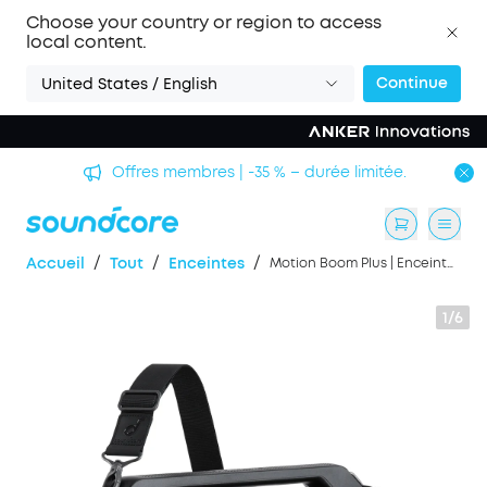
Choose your country or region to access
local content.
Continue
United States / English
Offres membres | -35 % – durée limitée.
/
/
/
Accueil
Tout
Enceintes
Motion Boom Plus | Enceinte portable extérieure
1/6