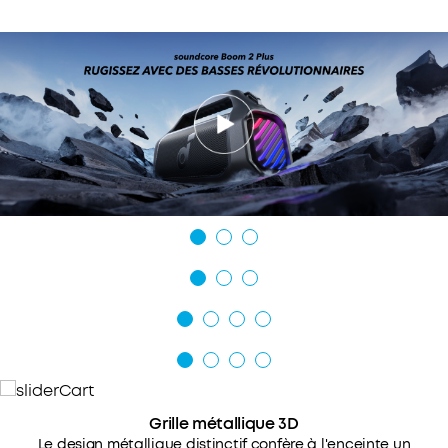
face à toutes les aventures. Vous pouvez donc
l'écouter sans souci à la plage, au bord de la
piscine ou sous la pluie.
Votre son, à votre façon :
l'enceinte d'extérieur
Boom 2 Plus est dotée d'un égaliseur pro
personnalisable pour vous aider à trouver le son
parfait pour n'importe quelle chanson ou
ambiance. Et avec PartyCast 2.0, vous pouvez
connecter jusqu'à plus de 100 enceintes pour
faire passer la fête au niveau supérieur.
Grille métallique 3D
Le design métallique distinctif confère à l'enceinte un