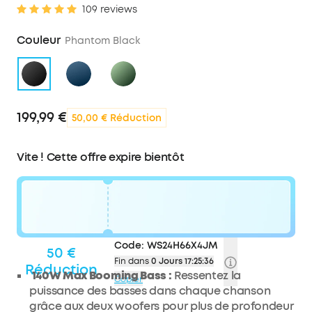
109 reviews
Couleur
Phantom Black
199,99 €
50,00 € Réduction
Vite ! Cette offre expire bientôt
Code:
WS24H66X4JM
50 €
Fin dans
0 Jours 17:25:36
Réduction
140W Max Booming Bass :
Ressentez la
Copier
puissance des basses dans chaque chanson
grâce aux deux woofers pour plus de profondeur