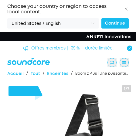
Choose your country or region to access
local content.
Continue
United States / English
Offres membres | -35 % – durée limitée.
/
/
/
Accueil
Tout
Enceintes
Boom 2 Plus | Une puissante enceinte Bluetooth avec basses pour l'extérieur
1/7
50 €
de remise