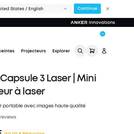
Continue
ited States / English
ceintes
Projecteurs
Explorer
Capsule 3 Laser | Mini
eur à laser
er portable avec images haute qualité
Se connecter
 reviews
Suivi de commande
€
160,00 € Réduction