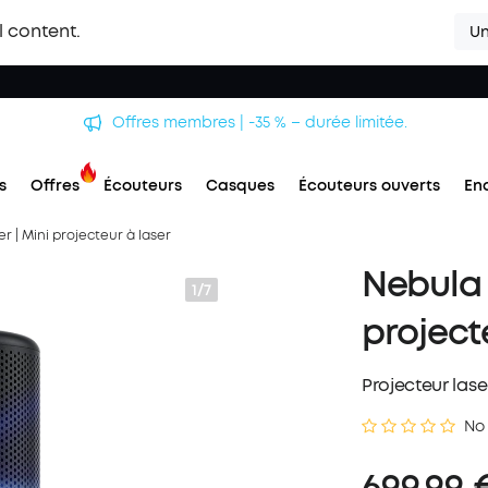
l content.
Un
Offres membres | -35 % – durée limitée.
s
Offres
Écouteurs
Casques
Écouteurs ouverts
En
r | Mini projecteur à laser
Nebula 
1/7
project
Projecteur las
No
699,99 