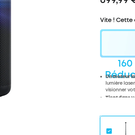
Vite ! Cette
160
Réduc
Un moteur l
lumière laser
visionner vo
Tient dans v
Capsule 3 Las
900 g et est
une luminosit
2,5 heures d
soucier de l’