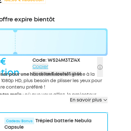
 offre expire bientôt
 €
Code:
WS24M3TZ14X
Copier
tion
aser pour une haute luminosité
Fin dans
3 Jours 15:41:43
: grâce à la
 1080p HD, plus besoin de plisser les yeux pour
tre contenu préféré !
otre main
: où que vous alliez, le projecteur
En savoir plus
er est facile à transporter. Il pèse seulement
 90 % plus petit que les autres projecteurs avec
é similaire.
Trépied batterie Nebula
’autonomie :
regarder un film entier sans vous
Cadeau Bonus
Capsule
état de charge du projecteur, c’est possible,