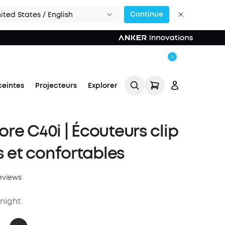
Continue
ited States / English
ceintes
Projecteurs
Explorer
re C40i | Écouteurs clip
es et confortables
eviews
Se connecter
night
Suivi de commande