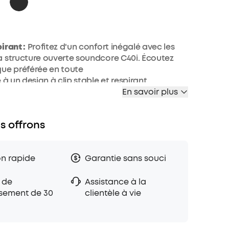
irant :
Profitez d'un confort inégalé avec les
 structure ouverte soundcore C40i. Écoutez
ue préférée en toute
 à un design à clip stable et respirant.
En savoir plus
lexible :
Les soundcore C40i sont conçus avec
 titane à mémoire de forme de 0,5 mm et du TPU
vous garantissent
s offrons
té de 1 000 courbures² et s'adaptent à vos
r rester stables toute la journée.
s améliorés par IA :
Soyez entendu même
on rapide
Garantie sans souci
ronnements bruyants avec les écouteurs à clip
0i. L'algorithme d'IA avancé et les
 de
Assistance à la
 stratégiquement positionnés voous offrent
sement de 30
clientèle à vie
ons nettes et précises
ntuitives :
Les écouteurs à structure ouverte
40i sont équipés de boutons physiques. Vous