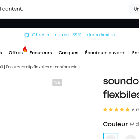
l content.
Un
Offres membres | -35 % – durée limitée.
s
Offres
Écouteurs
Casques
Écouteurs ouverts
En
 | Écouteurs clip flexbiles et confortables
soundco
1/6
flexbil
6 r
Couleur
Mid