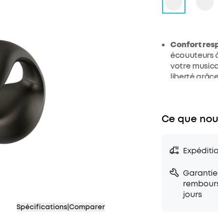
Confort resp
écouuteurs à
votre musicq
liberté grâce
Ajustement f
odes fils de
souple. Ils 
Ce que nou
une durabili
orreilles pou
Appels clair
Expéditi
dansles envi
soundcore C4
Garantie
microphones
rembour
des discussi
jours
Commandes i
Spécifications
|
Comparer
soundcore C