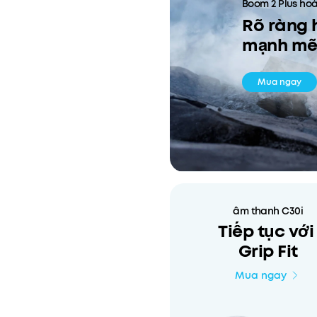
Boom 2 Plus ho
Rõ ràng 
mạnh mẽ
Mua ngay
âm thanh C30i
Tiếp tục vớ
Grip Fit
Mua ngay