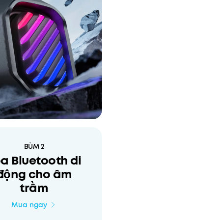
BÙM 2
a Bluetooth di
động cho âm
trầm
Mua ngay