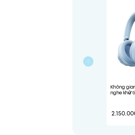
Không gian
nghe khử t
động
2.150.00