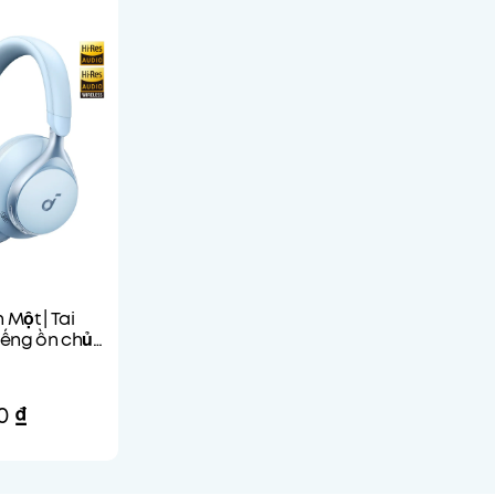
 Một | Tai
iếng ồn chủ
0 ₫