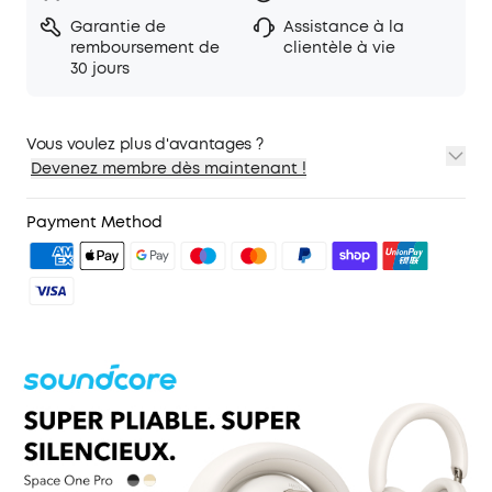
Garantie de
Assistance à la
remboursement de
clientèle à vie
30 jours
Vous voulez plus d'avantages ?
Devenez membre dès maintenant !
1. Expédition prioritaire
2. Prix pour les membres sur certains produits
Payment Method
3. Cadeau d'anniversaire
4. Débloquer des avantages avec soundcoreCredits
En
savoir plus