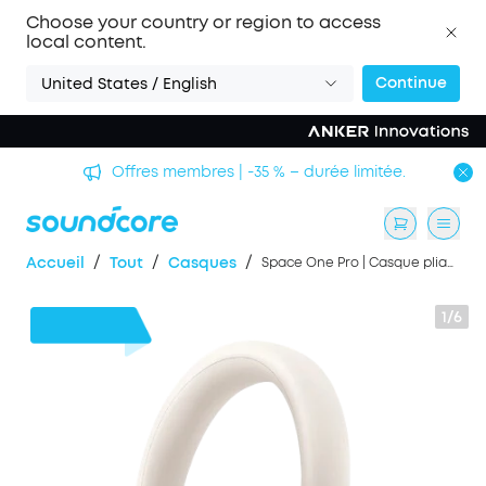
Choose your country or region to access
local content.
Continue
United States / English
Offres membres | -35 % – durée limitée.
/
/
/
Accueil
Tout
Casques
Space One Pro | Casque pliable supra-auriculaire
1/6
30 €
de remise