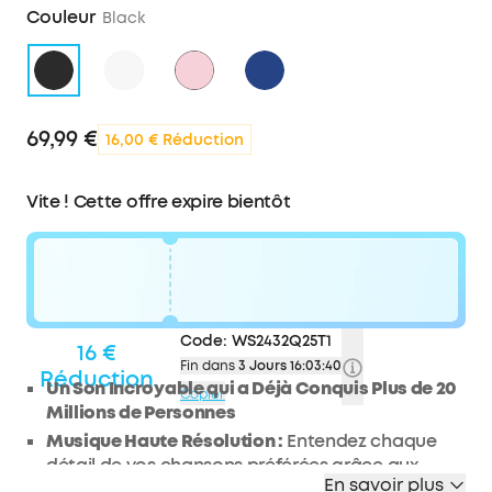
Couleur
Black
69,99 €
16,00 € Réduction
Vite ! Cette offre expire bientôt
Code:
WS2432Q25T1
16 €
Fin dans
3 Jours 16:03:40
Réduction
Un Son Incroyable qui a Déjà Conquis Plus de 20
Copier
Millions de Personnes
Musique Haute Résolution :
Entendez chaque
détail de vos chansons préférées grâce aux
En savoir plus
drivers de 40 mm du Q30. Les diaphragmes en