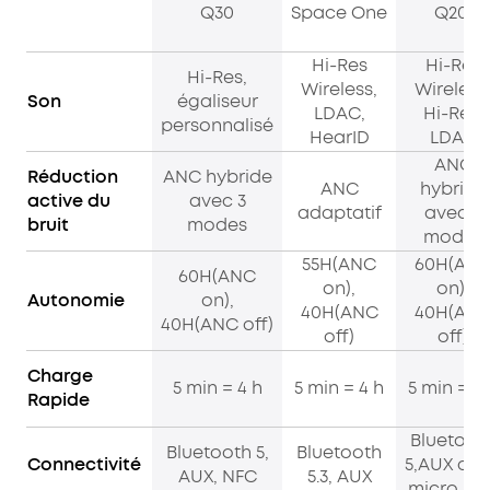
Q30
Space One
Q20i
Hi-Res
Hi-Res
Hi-Res,
Wireless,
Wireless
Son
égaliseur
LDAC,
Hi-Res,
personnalisé
HearID
LDAC
ANC
Réduction
ANC hybride
ANC
hybride
active du
avec 3
adaptatif
avec 3
bruit
modes
modes
55H(ANC
60H(AN
60H(ANC
on),
on),
Autonomie
on),
40H(ANC
40H(AN
40H(ANC off)
off)
off)
Charge
5 min = 4 h
5 min = 4 h
5 min = 4 
Rapide
Bluetoot
Bluetooth 5,
Bluetooth
Connectivité
5,AUX av
AUX, NFC
5.3, AUX
micro,NF