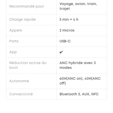
Voyage, avion, train,
Recommandé pour
trajet
Charge rapide
5 min = 4 h
Appels
2 micros
Ports
USB-C
App
✔️
Réduction active du
ANC hybride avec 3
bruit
modes
60H(ANC on), 40H(ANC
Autonomie
off)
Connectivité
Bluetooth 5, AUX, NFC