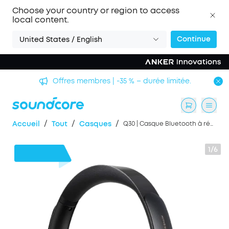
Choose your country or region to access
local content.
Continue
United States / English
Offres membres | -35 % – durée limitée.
/
/
/
Accueil
Tout
Casques
Q30 | Casque Bluetooth à réduction de bruit
1/6
16 €
de remise