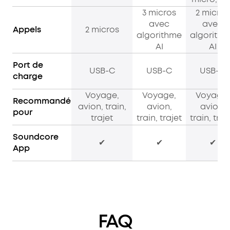
3 micros
2 micros
avec
avec
Appels
2 micros
algorithme
algorith
AI
AI
Port de
USB-C
USB-C
USB-C
charge
Voyage,
Voyage,
Voyage,
Recommandé
avion, train,
avion,
avion,
pour
trajet
train, trajet
train, traj
Soundcore
✔
✔
✔
App
FAQ