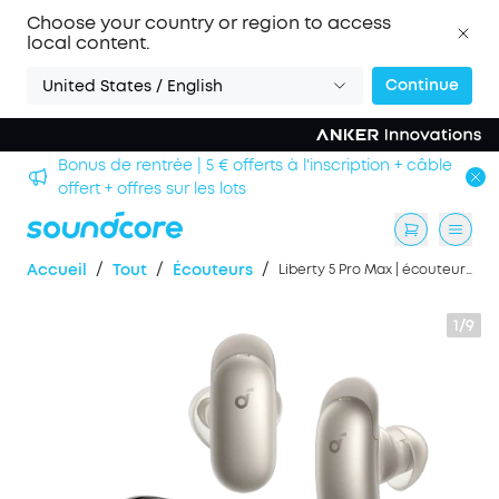
Choose your country or region to access
local content.
Continue
United States / English
Bonus de rentrée | 5 € offerts à l'inscription + câble
offert + offres sur les lots
/
/
/
Accueil
Tout
Écouteurs
Liberty 5 Pro Max | écouteurs à réduction de bruit, Thus™, appels clairs, prise de notes IA
1/9