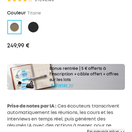
Couleur
Titane
249,99 €
Bonus rentrée | 5 € offerts à
l'inscription + câble offert + offres
sur les lots
Acheter >>
Prise de notes par IA :
Ces écouteurs transcrivent
automatiquement les réunions, les cours et les
interviews en temps réel, puis génèrent des
résumés IA avec des actions à mener, pour ne
jamais quitter une session sans un compte rendu
En savoir plus