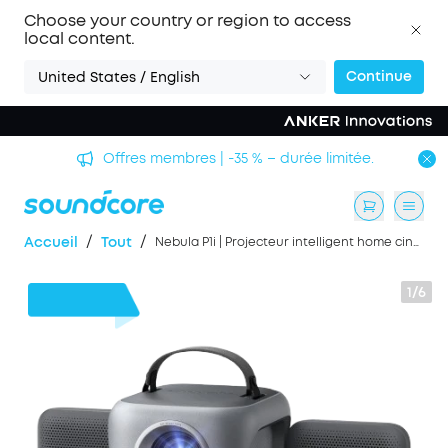
Choose your country or region to access
local content.
Continue
United States / English
Offres membres | -35 % – durée limitée.
/
/
Accueil
Tout
Nebula P1i | Projecteur intelligent home cinéma Wi-Fi et Bluetooth
1/6
31 €
de remise