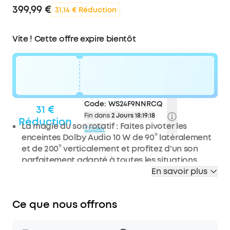
399,99 €
31,14 € Réduction
Vite ! Cette offre expire bientôt
Code:
WS24F9NNRCQ
31 €
Fin dans
2 Jours 18:19:17
Réduction
La magie du son rotatif : Faites pivoter les
Copier
enceintes Dolby Audio 10 W de 90° latéralement
et de 200° verticalement et profitez d'un son
parfaitement adapté à toutes les situations.
En savoir plus
Véritable luminosité, profonde clarté : Profitez de
détails réalistes grâce aux 380 lumens ANSI
certifiés TÜV et à la résolution 1080p Full HD, pour
Ce que nous offrons
des soirées cinéma mémorables.
Conçu pour un visionnage stable : Les objectifs