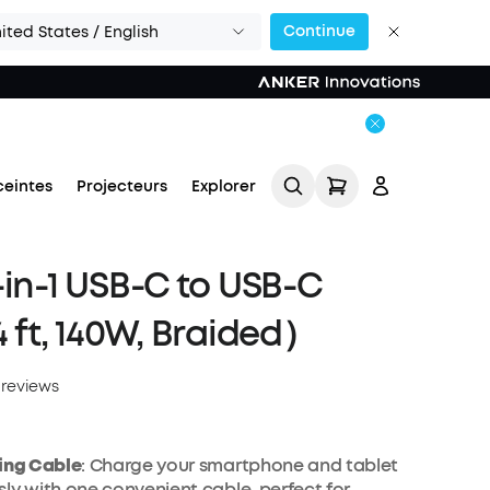
Continue
ited States / English
ceintes
Projecteurs
Explorer
-in-1 USB-C to USB-C
4 ft, 140W, Braided）
 reviews
Se connecter
Suivi de commande
ging Cable
: Charge your smartphone and tablet
ly with one convenient cable, perfect for