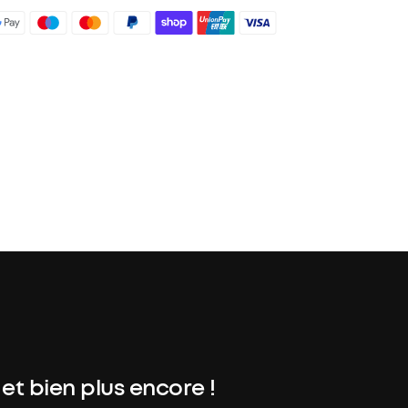
nniversaire
des avantages avec soundcoreCredits
En savoir
 et bien plus encore !