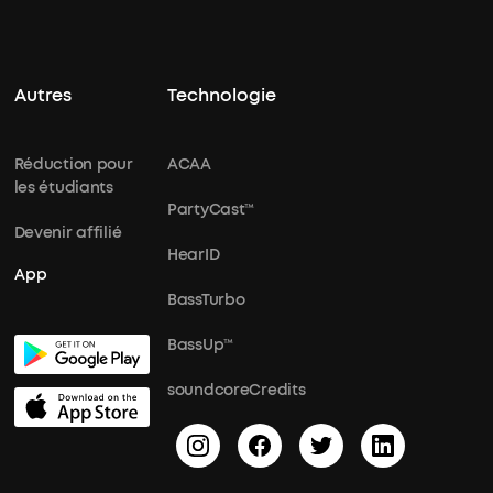
Autres
Technologie
Réduction pour
ACAA
les étudiants
PartyCast™
Devenir affilié
HearID
App
BassTurbo
BassUp™
soundcoreCredits