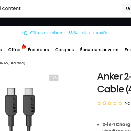
l content.
Un
Offres membres | -35 % – durée limitée.
s
Offres
Écouteurs
Casques
Écouteurs ouverts
En
, 140W, Braided）
Anker 2
1/6
Cable (
No
2-in-1 Char
simultaneous