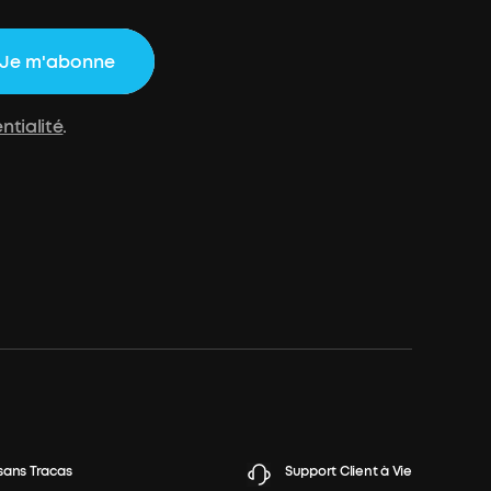
Je m'abonne
ntialité
.
sans Tracas
Support Client à Vie