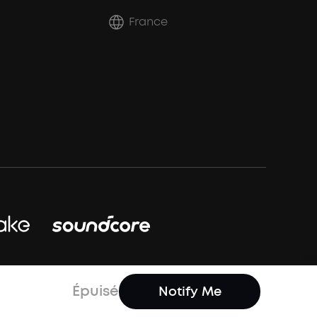
France
f Use
Your Privacy Choices
Cookie Notice
Épuisé
Notify Me