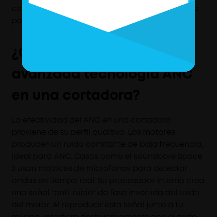
cancelación según tu tarea y ambiente es clave
para una experiencia segura y agradable.
¿Cómo funciona la
avanzada tecnología ANC
en una cortadora?
La efectividad del ANC en una cortadora
proviene de su perfil auditivo. Los motores
producen un ruido constante de baja frecuencia,
ideal para ANC. Casos como el soundcore Space
2 usan matrices de micrófonos para detectar
ondas en tiempo real. Su procesador interno crea
una señal "anti-ruido" de fase invertida del ruido
del motor. Al reproducir esta señal junto a tu
música, interfiere destructivamente con el ruido,