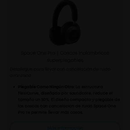
Space One Pro｜Cascos inalámbricos
superplegables
Despliegue para llevar con cancelación de ruido
avanzada
Plegable Como Ningún Otro:
La estructura
FlexiCurve, diseñada por soundcore, reduce el
tamaño un 50%. El diseño compacto y plegable de
los cascos con cancelación de ruido Space One
Pro te permite llevar más cosas.
Exclusivo Sistema de Cancelación del Ruido en 4
Etapas:
Mejorados y perfeccionados, los cascos
Más información