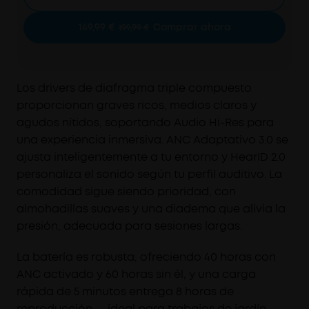
con cancelación de ruido Space One Pro de
soundcore detectan y anulan en tiempo real una
149,99 €
Comprar ahora
199,99 €
gama más amplia de ruidos sobre la marcha,
adaptándose a tus movimientos dinámicos.
Experiencia de Escucha Rica y Sin Pérdidas:
Los
transductores avanzados de Space One Pro
Los drivers de diafragma triple compuesto
incorporan diafragmas compuestos triples para
proporcionan graves ricos, medios claros y
un equilibrio de audio perfecto y modo LDAC
agudos nítidos, soportando Audio Hi-Res para
para audio de alta resolución. Disfruta de audio
una experiencia inmersiva. ANC Adaptativo 3.0 se
de alta fidelidad y sin distorsiones, con menos del
ajusta inteligentemente a tu entorno y HearID 2.0
3% de Distorsión Armónica Total.
personaliza el sonido según tu perfil auditivo. La
60 Horas de Reproducción Ininterrumpida con
comodidad sigue siendo prioridad, con
Carga Ultrarrápida:
Disfruta de audio que dura
almohadillas suaves y una diadema que alivia la
días, con carga ultrarrápida de sólo 5 minutos
para 8 horas de reproducción. Los cascos
presión, adecuada para sesiones largas.
inalámbricos bluetooth Space One Pro presume
de una impresionante batería de 40 H de
La batería es robusta, ofreciendo 40 horas con
duración con ANC activado, y 60 H con ANC
ANC activado y 60 horas sin él, y una carga
desactivado.
rápida de 5 minutos entrega 8 horas de
Diseñados para Estar Cómodo Todo El Día:
Ideal
reproducción — ideal para trabajos de jardín