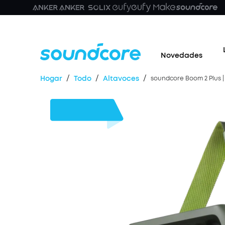
Novedades
/
/
/
Hogar
Todo
Altavoces
soundcore Boom 2 Plus |
30 €
Dto.