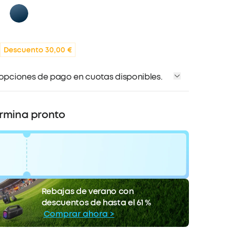
Descuento 30,00 €
 opciones de pago en cuotas disponibles.
ermina pronto
 €
código:
WS24D5YG0OB2
Rebajas de verano con
COPIAR
ento
descuentos de hasta el 61 %
La oferta termina pronto.
Comprar ahora >