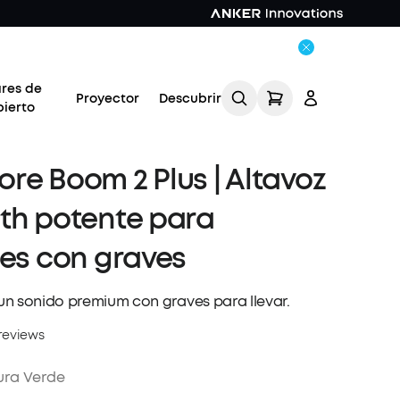
ares de
Proyector
Descubrir
bierto
re Boom 2 Plus | Altavoz
th potente para
res con graves
Acceso
n sonido premium con graves para llevar.
Rastrear mi pedido
reviews
ura Verde