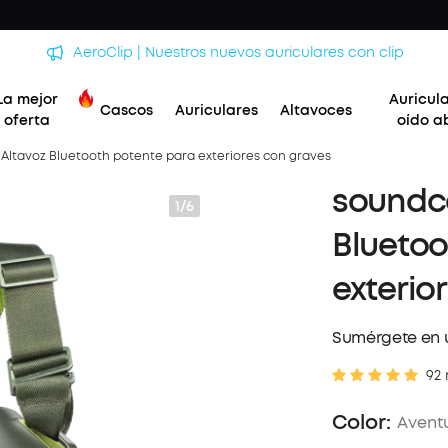
NUEVO: Liberty 5-2x más potente. Reducción de voz!
La mejor
Auricul
Cascos
Auriculares
Altavoces
oferta
oído a
 Altavoz Bluetooth potente para exteriores con graves
soundco
1/6
Bluetoo
exterio
Sumérgete en u
92 
Color:
Avent