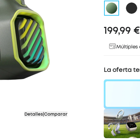
199,99 €
Múltiples
La oferta t
30
Detalles
|
Comparar
Descu