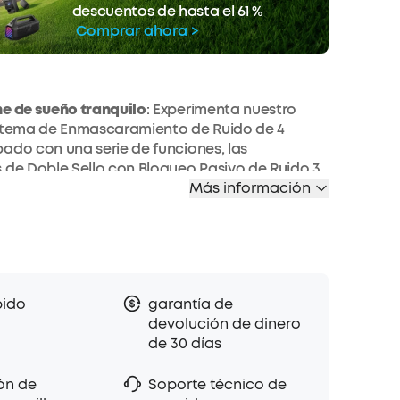
COPIAR
ento
descuentos de hasta el 61 %
La oferta termina pronto.
Comprar ahora >
he de sueño tranquilo
: Experimenta nuestro
istema de Enmascaramiento de Ruido de 4
ado con una serie de funciones, las
 de Doble Sello con Bloqueo Pasivo de Ruido 3
otente, enmascaramiento de sonido y Control
Más información
nteligente para evitar ruidos no deseados.
ersonas que duermen de lado: Sleep A20 utiliza
s combinados de Air Wing de Soundcore y el
nómico 3D —envuelto en un material ultrasuave
ntaja añadida de una comodidad sin presiones,
pido
garantía de
ndo duermes de lado. Tiempo de reproducción
devolución de dinero
El modo de reposo ofrece 14 horas de autonomía
de 30 días
 carga, que se amplían a 8
personas que duermen de lado
: Sleep A20 utiliza
ón de
Soporte técnico de
s combinados de Air Wing de Soundcore y el