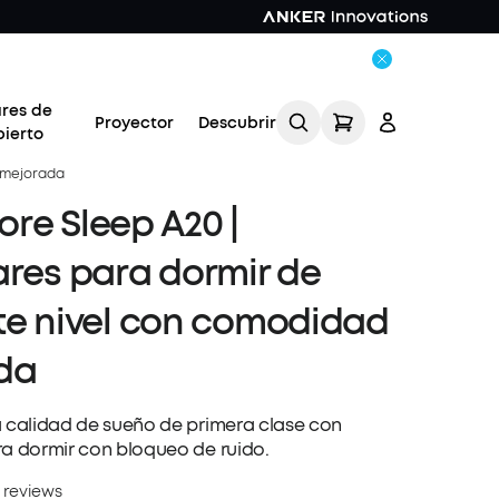
ares de
Proyector
Descubrir
bierto
d mejorada
re Sleep A20 |
ares para dormir de
te nivel con comodidad
Acceso
da
Rastrear mi pedido
a calidad de sueño de primera clase con
ra dormir con bloqueo de ruido.
 reviews