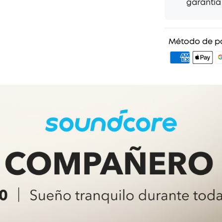
garantía 
diseño ergo
— con la ve
incluso cua
Tiempo de r
Método de p
ofrece 14 ho
amplían a 80
ofrece 10 ho
mediante el
Transmite c
la banda so
5.3 estable 
para compon
Análisis del
G, Sleep A20
dormir y de 
Combinado co
análisis pre
valiosa info