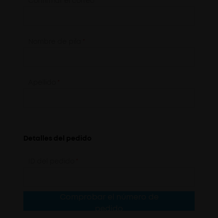
Confirmar el correo
*
Nombre de pila
*
Apellido
*
Detalles del pedido
ID del pedido
*
Comprobar el número de
pedido