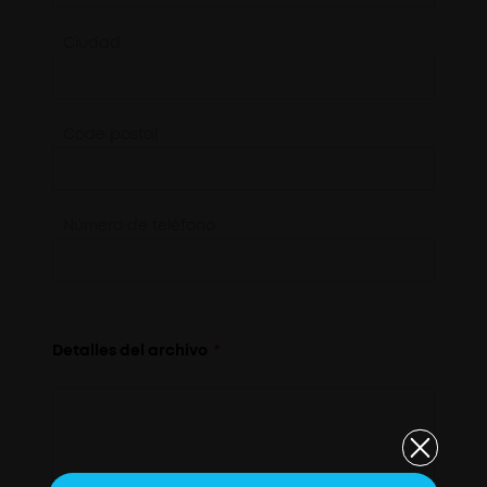
Ciudad
Code postal
Número de teléfono
Detalles del archivo
*