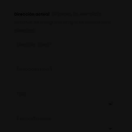
Dirección actual
(Si solicita un reemplazo,
haremos los arreglos para que se envíe a esta
dirección.)
Dirección Línea 1
Dirección Línea 2
País
Estado/Territorio