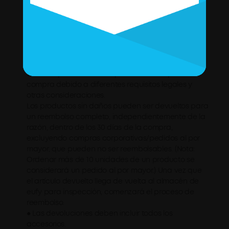
devolución y garantía descrita en esta página se
aplica exclusivamente a las compras realizadas
directamente a través de tiendas en línea
operadas por eufy. Si ha comprado nuestros
productos a través de un tercero, los términos de
devolución y garantía pueden diferir. La política
también puede variar dependiendo del país de
compra debido a diferentes requisitos legales y
otras consideraciones.
Los productos sin daños pueden ser devueltos para
un reembolso completo, independientemente de la
razón, dentro de los 30 días de la compra,
excluyendo compras corporativas/pedidos al por
mayor, que pueden no ser reembolsables. (Nota:
Ordenar más de 10 unidades de un producto se
considerará un pedido al por mayor.) Una vez que
el artículo devuelto llega de vuelta al almacén de
eufy para inspección, comenzará el proceso de
reembolso.
● Las devoluciones deben incluir todos los
accesorios.