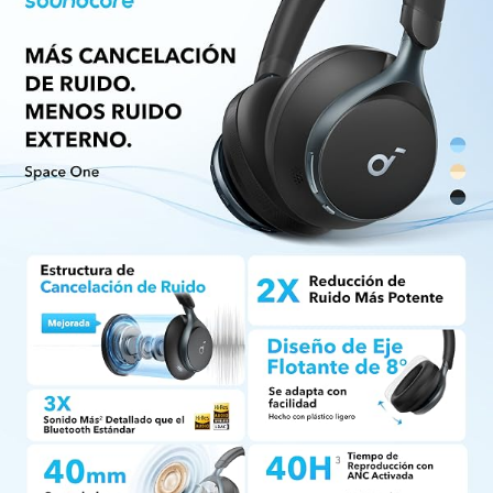
resolución, con 3 veces más detalles que los
códecs Bluetooth estándar para poder
escuchar cada detalle sin cables que molesten.
40 HORAS DE TIEMPO DE REPRODUCCIÓN CON
ANC
: Disfruta de viajes maravillosos con 40
horas de tiempo de reproducción con ANC
activada. 55 horas de música continua con ANC
desactivada garantiza entretenimiento ilimitado
sin problemas de batería.
DISEÑADOS PARA OFRECER COMODIDAD Y
ESTILO
: Las orejeras giratorias de 8°,
elegantemente diseñadas, se adaptan
fácilmente a los contornos de cualquier cabeza
y una suave diadema integrada distribuye
uniformemente la presión para un uso natural
prolongado.