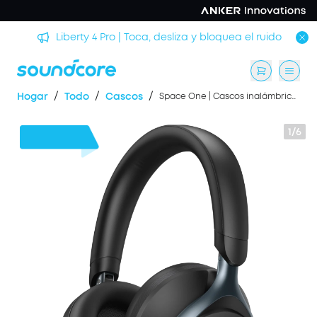
rmir
Liberty 4 Pro | Toca, desliza y bloquea el ruido
/
/
/
Hogar
Todo
Cascos
Space One | Cascos inalámbricos para para viajes y desplazamientos
1/6
30 €
Dto.