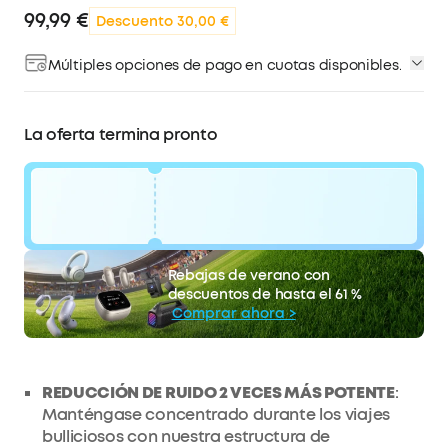
99,99 €
Descuento 30,00 €
Múltiples opciones de pago en cuotas disponibles.
La oferta termina pronto
código:
WS24TBPR0LF3
30 €
Rebajas de verano con
La oferta termina pronto.
Descuento
descuentos de hasta el 61 %
COPIAR
Comprar ahora >
REDUCCIÓN DE RUIDO 2 VECES MÁS POTENTE
:
Manténgase concentrado durante los viajes
bulliciosos con nuestra estructura de