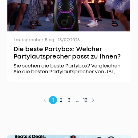
Lautsprecher Blog
·
13/07/2026
Die beste Partybox: Welcher
Partylautsprecher passt zu Ihnen?
Sie suchen die beste Partybox? Vergleichen
Sie die besten Partylautsprecher von JBL,
Sony und soundcore und finden Sie das
passende Modell für jede Party.
1
2
3
...
13