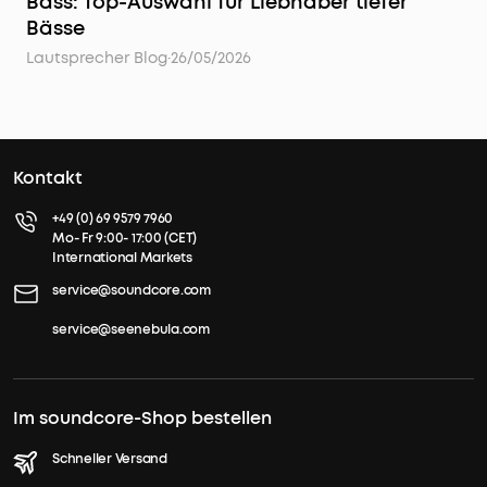
Bass: Top-Auswahl für Liebhaber tiefer
Bässe
Lautsprecher Blog
·
26/05/2026
Kontakt
+49 (0) 69 9579 7960
Mo- Fr 9:00- 17:00 (CET)
International Markets
service@soundcore.com
service@seenebula.com
Im soundcore-Shop bestellen
Schneller Versand