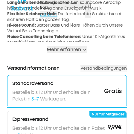
41€
Langanhaltender Komfort:
Mit den soundcore AeroClip
Das Angebot endet
Rabatt
bald.
hörst du stundenlang ohne Druckgefühl Musik.
Flexibler & sicherer Halt:
Die federleichte Struktur bietet
KOPIEREN
sicheren Halt den ganzen Tag.
Hi-Res Sound:
Satter Bass und klare Höhen durch unsere
Virtual Bass-Technologie.
Noise Cancelling beim Telefonieren:
Unser KI-Algorithmus
sorgt für klare und deutliche Gespräche.
Bleib verbunden dank Open-Ear Design:
Erlebe deine
Mehr erfahren
Umwelt und höre Musik, egal, in welchem Szenario.
Versandinformationen
Versandbedingungen
Standardversand
Gratis
Bestelle bis 12 Uhr und erhalte dein
Paket in
3–7
Werktagen.
Nur für Mitglieder
Expressversand
9,99€
Bestelle bis 12 Uhr und erhalte dein Paket