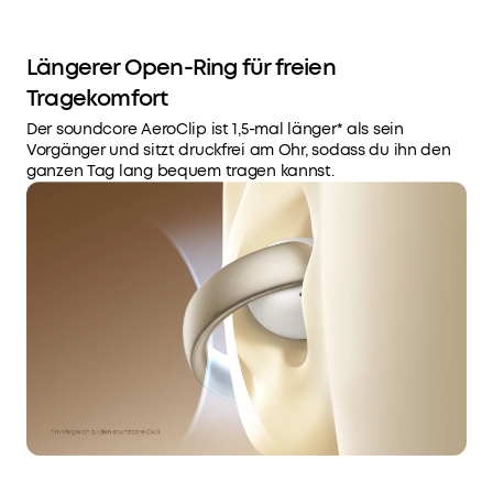
Geburtstagsgeschenk
4.
Weitere
Längerer Open-Ring für freien
Vorteile
mit
Tragekomfort
soundcoreCredits
Mehr
Der soundcore AeroClip ist 1,5-mal länger* als sein
erfahren
Vorgänger und sitzt druckfrei am Ohr, sodass du ihn den
ganzen Tag lang bequem tragen kannst.
Versandart