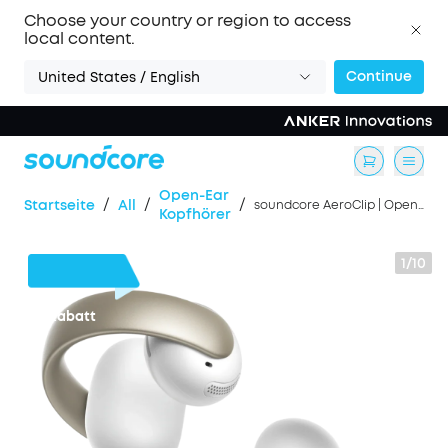
Choose your country or region to access
local content.
Continue
United States / English
Ореn-Ear
/
/
/
Startseite
All
soundcore AeroClip | Open-Ear Clip-Earbuds mit adaptivem Komfort
Kopfhörer
1/10
41€
Rabatt