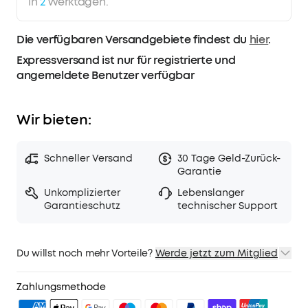
in
2
Werktagen.
Die verfügbaren Versandgebiete findest du
hier
.
Expressversand ist nur für registrierte und
angemeldete Benutzer verfügbar
Wir bieten:
Schneller Versand
30 Tage Geld-Zurück-
Garantie
Unkomplizierter
Lebenslanger
Garantieschutz
technischer Support
Du willst noch mehr Vorteile?
Werde jetzt zum Mitglied
1. Priority-Versand
2. Mitglieder-Preise für ausgewähte Produkte
Zahlungsmethode
3. Geburtstagsgeschenk