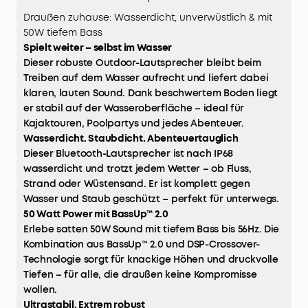
Draußen zuhause: Wasserdicht, unverwüstlich & mit
50W tiefem Bass
Spielt weiter – selbst im Wasser
Dieser robuste Outdoor-Lautsprecher bleibt beim
Treiben auf dem Wasser aufrecht und liefert dabei
klaren, lauten Sound. Dank beschwertem Boden liegt
er stabil auf der Wasseroberfläche – ideal für
Kajaktouren, Poolpartys und jedes Abenteuer.
Wasserdicht. Staubdicht. Abenteuertauglich
Dieser Bluetooth-Lautsprecher ist nach IP68
wasserdicht und trotzt jedem Wetter – ob Fluss,
Strand oder Wüstensand. Er ist komplett gegen
Wasser und Staub geschützt – perfekt für unterwegs.
50 Watt Power mit BassUp™ 2.0
Erlebe satten 50W Sound mit tiefem Bass bis 56Hz. Die
Kombination aus BassUp™ 2.0 und DSP-Crossover-
Technologie sorgt für knackige Höhen und druckvolle
Tiefen – für alle, die draußen keine Kompromisse
wollen.
Ultrastabil. Extrem robust