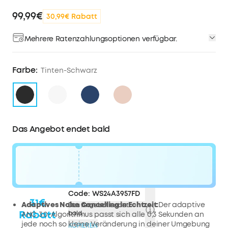
99,99€
30,99€ Rabatt
Mehrere Ratenzahlungsoptionen verfügbar.
Farbe:
Tinten-Schwarz
Das Angebot endet bald
Code:
WS24A3957FD
31€
Adaptives
Noise
Cancelling in Echtzeit:
Der adaptive
Das Angebot endet
Rabatt
bald.
ANC 3.0-Algorithmus passt sich alle 0,3 Sekunden an
jede noch so kleine Veränderung in deiner Umgebung
KOPIEREN