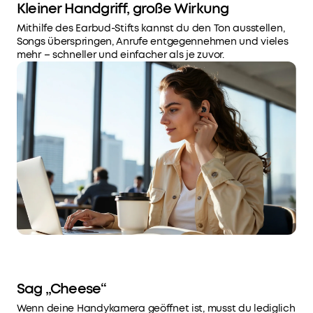
Geräuschunterdrückung
Kleiner Handgriff, große Wirkung
und
Mithilfe des Earbud-Stifts kannst du den Ton ausstellen,
einem
Songs überspringen, Anrufe entgegennehmen und vieles
windbeständigen
mehr – schneller und einfacher als je zuvor.
Algorithmus
ausgestattet,
sodass
natürlich
klingende
Gespräche
möglich
sind.
Schnelles
Laden,
lange
Laufzeit:
Im
Normal-
Modus
bieten
Sag „Cheese“
die
Wenn deine Handykamera geöffnet ist, musst du lediglich