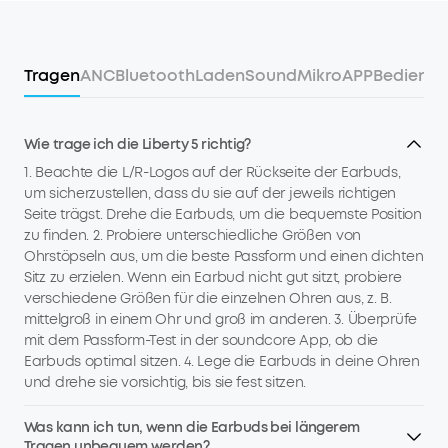
Tragen
ANC
Bluetooth
Laden
Sound
Mikro
APP
Bedienu
Wie trage ich die Liberty 5 richtig?
1. Beachte die L/R-Logos auf der Rückseite der Earbuds,
um sicherzustellen, dass du sie auf der jeweils richtigen
Seite trägst. Drehe die Earbuds, um die bequemste Position
zu finden. 2. Probiere unterschiedliche Größen von
Ohrstöpseln aus, um die beste Passform und einen dichten
Sitz zu erzielen. Wenn ein Earbud nicht gut sitzt, probiere
verschiedene Größen für die einzelnen Ohren aus, z. B.
mittelgroß in einem Ohr und groß im anderen. 3. Überprüfe
mit dem Passform-Test in der soundcore App, ob die
Earbuds optimal sitzen. 4. Lege die Earbuds in deine Ohren
und drehe sie vorsichtig, bis sie fest sitzen.
Was kann ich tun, wenn die Earbuds bei längerem
Tragen unbequem werden?