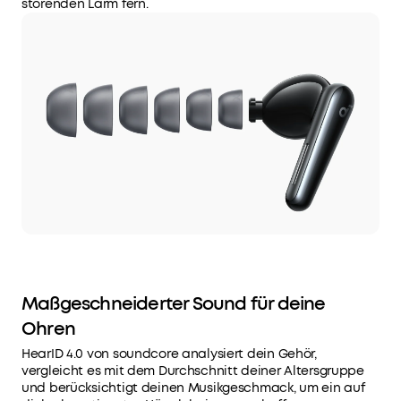
störenden Lärm fern.
mit
Case.
10
Min.
Schnellladen
=
5h.
Maßgeschneiderter Sound für deine
Ohren
HearID 4.0 von soundcore analysiert dein Gehör,
vergleicht es mit dem Durchschnitt deiner Altersgruppe
und berücksichtigt deinen Musikgeschmack, um ein auf