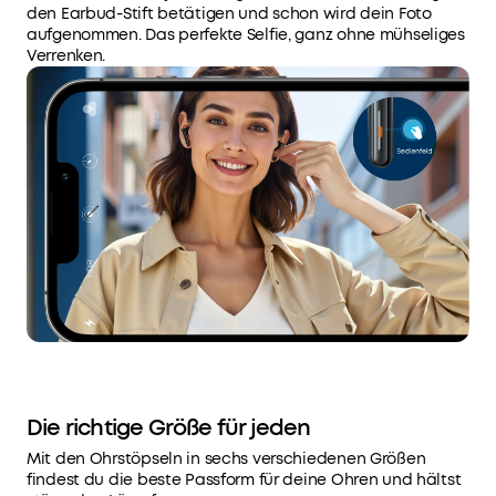
Earbuds
den Earbud-Stift betätigen und schon wird dein Foto
mit
aufgenommen. Das perfekte Selfie, ganz ohne mühseliges
1x
Verrenken.
Laden
bis
zu
12h,
mit
dem
Case
bis
zu
48h
Spielzeit.
Mit
ANC
sind
es
Die richtige Größe für jeden
8h
Mit den Ohrstöpseln in sechs verschiedenen Größen
und
findest du die beste Passform für deine Ohren und hältst
32h