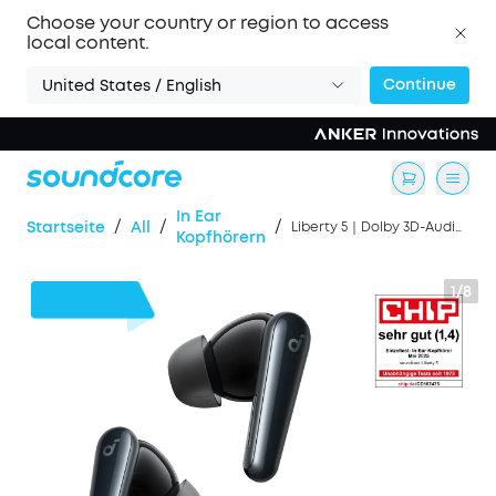
Choose your country or region to access
local content.
Continue
United States / English
In Ear
/
/
/
Startseite
All
Liberty 5｜Dolby 3D-Audio True-Wireless Earbuds
Kopfhörern
1/8
31€
Rabatt