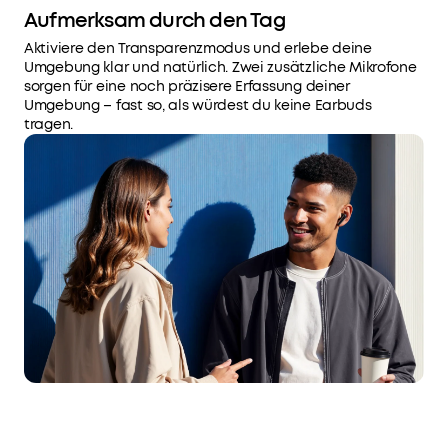
Klangnuancen
Aufmerksam durch den Tag
sowie
Aktiviere den Transparenzmodus und erlebe deine
satte,
Umgebung klar und natürlich. Zwei zusätzliche Mikrofone
ausgewogene
sorgen für eine noch präzisere Erfassung deiner
Höhen
Umgebung – fast so, als würdest du keine Earbuds
und
tragen.
Bässe
wiedergegeben.
KI-
Telefonate
mit
6
Mikrofonen:
Diese
Earbuds
sind
mit
sechs
Mikrofonen,
KI-