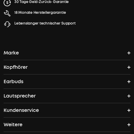
30 Tage Geld-Zurück- Garantie
18 Monate Herstellergarantie
Lebenslanger technischer Support
Marke
Kopfhörer
soundcores Geschichte
Earbuds
Bluetooth Kopfhörer
Wo finde ich soundcore?
Lautsprecher
TWS Earbuds
ANC Kopfhörer
Kundenservice
Bluetooth Lautsprecher
ANC Earbuds
Open Ear Kopfhörer
Weitere
Kontakt
Bass Speakers
Liberty 5 Pro
Space One Pro