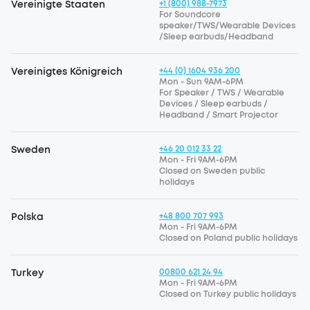
Vereinigte Staaten
+1 (800) 988-7973
For Soundcore
speaker/TWS/Wearable Devices
/Sleep earbuds/Headband
Vereinigtes Königreich
+44 (0) 1604 936 200
Mon - Sun 9AM-6PM
For Speaker / TWS / Wearable
Devices / Sleep earbuds /
Headband / Smart Projector
Sweden
+46 20 012 33 22
Mon - Fri 9AM-6PM
Closed on Sweden public
holidays
Polska
+48 800 707 993
Mon - Fri 9AM-6PM
Closed on Poland public holidays
Turkey
00800 621 24 94
Mon - Fri 9AM-6PM
Closed on Turkey public holidays