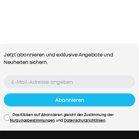
auf.
Dein
Sound,
deine
Wahl:
Über
den
EQ
Jetzt abonnieren und exklusive Angebote und
in
Neuheiten sichern.
der
App
passt
du
den
Sound
Abonnieren
individuell
an,
Das Klicken auf Abonnieren gleicht der Zustimmung der
während
Nutzungsbestimmungen
und
Datenschutzrichtlinien
.
du
mit
PartyCast