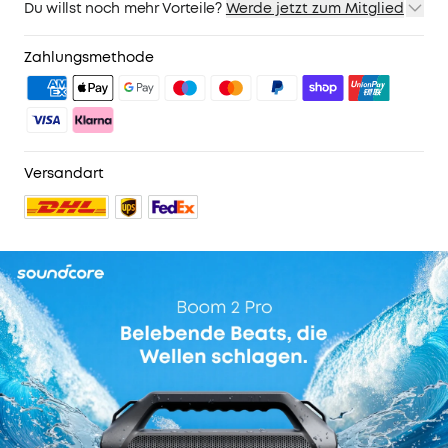
Du willst noch mehr Vorteile?
Werde jetzt zum Mitglied
1. Priority-Versand
2. Mitglieder-Preise für ausgewähte Produkte
Zahlungsmethode
3. Geburtstagsgeschenk
4. Weitere Vorteile mit soundcoreCredits
Mehr erfahren
Versandart