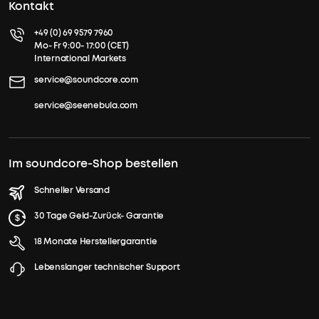
Kontakt
2.0
über
+49 (0) 69 9579 7960
200
Mo- Fr 9:00- 17:00 (CET)
International Markets
Lautsprecher
miteinander
service@soundcore.com
verbinden
service@seenebula.com
und
belebende
Party-
Vibes
Im soundcore-Shop bestellen
kreieren
kannst.
Schneller Versand
30 Tage Geld-Zurück- Garantie
Der
Boom
18 Monate Herstellergarantie
2
Pro
Lebenslanger technischer Support
ist
der
ultimative