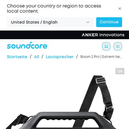
Choose your country or region to access
local content.
Continue
United States / English
/
/
/
Startseite
All
Lautsprecher
Boom 2 Pro | Extrem tiefer Bass für draußen
1/6