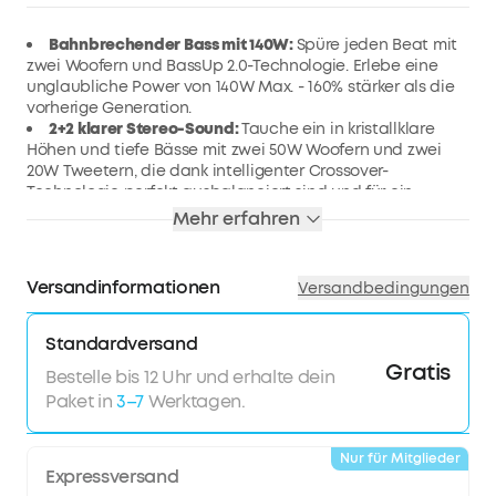
Bahnbrechender Bass mit 140W:
Spüre jeden Beat mit
zwei Woofern und BassUp 2.0-Technologie. Erlebe eine
unglaubliche Power von 140W Max. - 160% stärker als die
vorherige Generation.
2+2 klarer Stereo-Sound:
Tauche ein in kristallklare
Höhen und tiefe Bässe mit zwei 50W Woofern und zwei
20W Tweetern, die dank intelligenter Crossover-
Technologie perfekt ausbalanciert sind und für ein
beeindruckendes Klangerlebnis sorgen.
Mehr erfahren
30W Schnellladen und integrierte Powerbank:
Über die
30W Schnellladefunktion ist der Akku nach 3h vollständig
geladen für 20h Spielzeit. Mit der integrierten Powerbank
Versandinformationen
Versandbedingungen
lädst du deine Essentials überall auf.
Dein Sound, deine Wahl:
Über den EQ in der App passt
du den Sound individuell an, während du mit PartyCast
Standardversand
2.0 über 200 Lautsprecher miteinander verbinden und
Gratis
Bestelle bis 12 Uhr und erhalte dein
belebende Party-Vibes kreieren kannst.
Paket in
3–7
Werktagen.
Der Boom 2 Pro ist der ultimative Lautsprecher für
Outdoor-Abenteuer, Angel-Ausflüge oder entspannte
Stunden am Strand.
Nur für Mitglieder
Expressversand