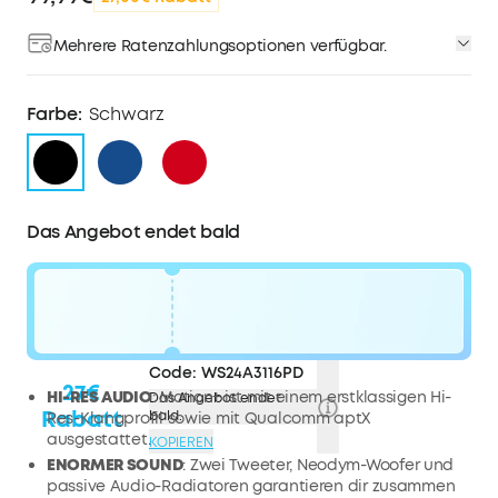
Mehrere Ratenzahlungsoptionen verfügbar.
Farbe:
Schwarz
Das Angebot endet bald
Code:
WS24A3116PD
27€
HI-RES AUDIO
: Motion+ ist mit einem erstklassigen Hi-
Das Angebot endet
Rabatt
bald.
Res-Klangprofil sowie mit Qualcomm aptX
ausgestattet.
KOPIEREN
ENORMER SOUND
: Zwei Tweeter, Neodym-Woofer und
passive Audio-Radiatoren garantieren dir zusammen