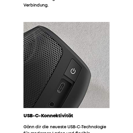
Weniger
Verbindung.
Laden,
mehr
Musik!
Dank
dem
leistungsstarken
Akku
kannst
du
dich
auf
mindestens
12
Stunden
Non-
Stop
USB-C-Konnektivität
Musik
verlassen.
Gönn dir die neueste USB-C-Technologie
Motion