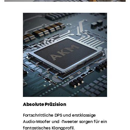
27,00€
99,99€
Rabatt
Mehrere
Ratenzahlungsoptionen
verfügbar.
Das
Angebot
endet
bald
Code:
WS24A3116PD
27€
Absolute Präzision
HI-
Das Angebot
Rabatt
endet bald.
RES
Fortschrittliche DPS und erstklassige
AUDIO
:
KOPIEREN
Audio-Woofer und -Tweeter sorgen für ein
Motion+
fantastisches Klangprofil.