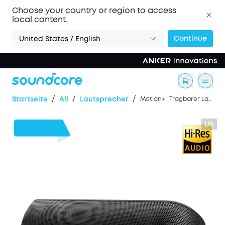
Choose your country or region to access
local content.
Continue
United States / English
/
/
/
Startseite
All
Lautsprecher
Motion+ | Tragbarer Lautsprecher mit intensivem Bass
1/6
27€
Rabatt