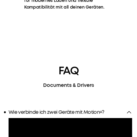
für modernes Laden und flexible
Plus
Kompatibilität mit all deinen Geräten.
Lautsprecher,
die
nach
November
2022
gekauft
wurden,
sind
nicht
FAQ
mit
TWS-
Pairing
Documents & Drivers
mit
älteren
Motion
Plus
Wie verbinde ich zwei Geräte mit Motion+?
Modellen,
die
vor