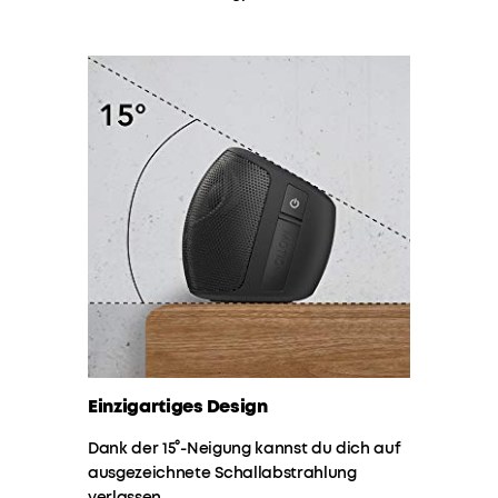
ist
n
mit
einem
erstklassigen
Hi-
Res-
Klangprofil
sowie
mit
Qualcomm
aptX
ausgestattet.
ENORMER
SOUND
:
Zwei
Tweeter,
Einzigartiges Design
Neodym-
Woofer
Wir
Dank der 15°-Neigung kannst du dich auf
und
bieten:
ausgezeichnete Schallabstrahlung
passive
verlassen.