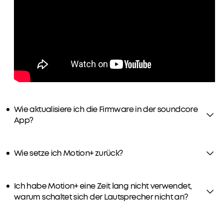
diesem
Datum
erworben
wurden,
kompatibel.
Wie aktualisiere ich die Firmware in der soundcore
App?
Wie setze ich Motion+ zurück?
Ich habe Motion+ eine Zeit lang nicht verwendet,
warum schaltet sich der Lautsprecher nicht an?