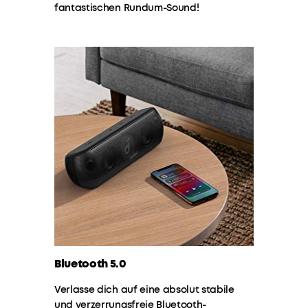
fantastischen Rundum-Sound!
Dank
der
zuverlässigen
wasserdichten
Hülle
erreicht
Feuchtigkeit
nie
die
inneren
Bauelemente
des
Lautsprechers.
Perfekt
für
deine
nächste
Bluetooth 5.0
Poolparty!
STARKE
Verlasse dich auf eine absolut stabile
AKKULAUFZEIT
:
und verzerrungsfreie Bluetooth-