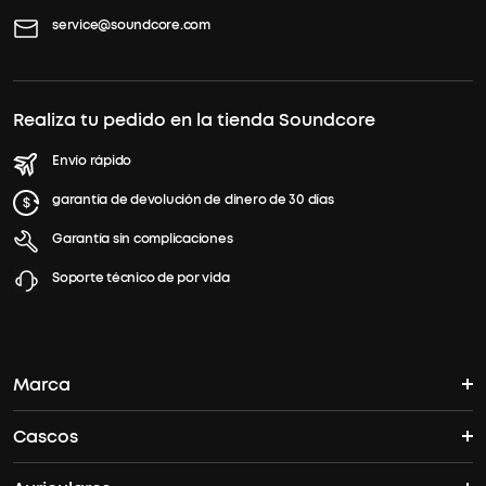
service@soundcore.com
Realiza tu pedido en la tienda Soundcore
Envío rápido
garantía de devolución de dinero de 30 días
Garantía sin complicaciones
Soporte técnico de por vida
Marca
Cascos
La historia del soundcore