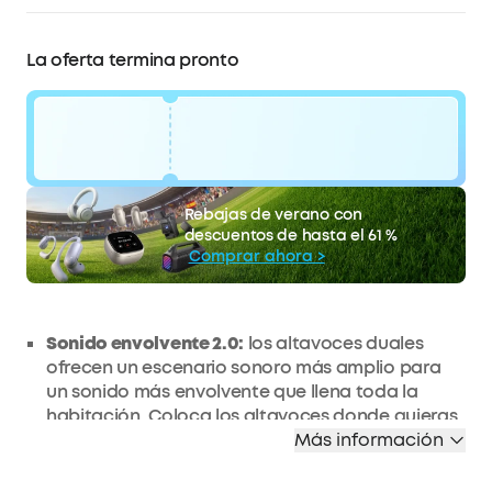
La oferta termina pronto
código:
WS24I7WSW2GK
60 €
Rebajas de verano con
La oferta termina pronto.
Descuento
descuentos de hasta el 61 %
COPIAR
Comprar ahora >
Sonido envolvente 2.0:
los altavoces duales
ofrecen un escenario sonoro más amplio para
un sonido más envolvente que llena toda la
habitación. Coloca los altavoces donde quieras
para obtener un sonido perfectamente ajustado
Más información
a la ubicación.