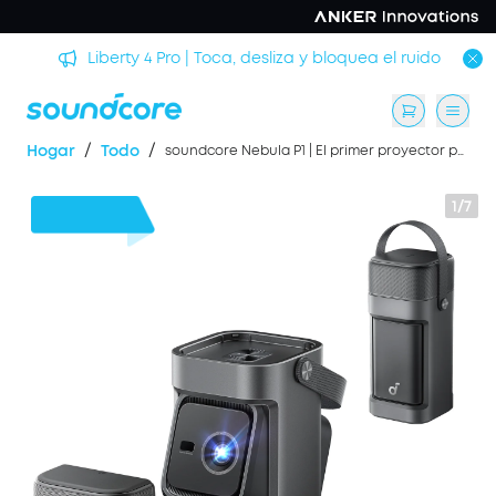
rmir
Liberty 4 Pro | Toca, desliza y bloquea el ruido
/
/
Hogar
Todo
soundcore Nebula P1 | El primer proyector portátil del mundo con altavoces desmontables
1/7
60 €
Dto.