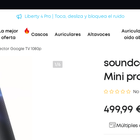
AeroClip | Nuestros nuevos auriculares con clip
La mejor
Auricul
Cascos
Auriculares
Altavoces
oferta
oído a
ector Google TV 1080p
soundco
1/6
Mini pr
No
499,99 
Múltiples