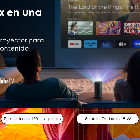
ix en una
royector para
contenido
Pantalla de 120 pulgadas
Sonido Dolby de 8 W