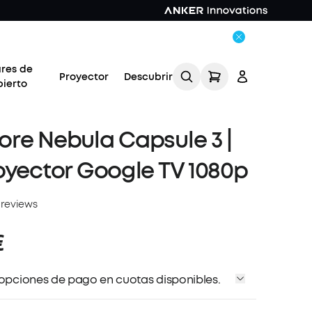
ares de
Proyector
Descubrir
bierto
re Nebula Capsule 3 |
oyector Google TV 1080p
Acceso
 reviews
€
Rastrear mi pedido
 opciones de pago en cuotas disponibles.