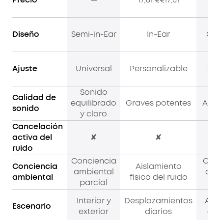
Diseño
Semi-in-Ear
In-Ear
Op
Ajuste
Universal
Personalizable
Uni
Sonido
Es
Calidad de
equilibrado
Graves potentes
Abie
sonido
y claro
G
Cancelación
activa del
✘
✘
ruido
Conciencia
Con
Conciencia
Aislamiento
ambiental
amb
ambiental
físico del ruido
parcial
t
Interior y
Desplazamientos
Aire
Escenario
exterior
diarios
de