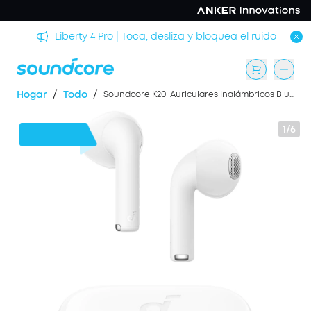
rmir
Liberty 4 Pro | Toca, desliza y bloquea el ruido
/
/
Hogar
Todo
Soundcore K20i Auriculares Inalámbricos Bluetooth Semi In-Ear de Anker
1/6
6 €
Dto.