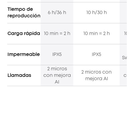
Tiempo de
6 h/36 h
10 h/30 h
12 
reproducción
Carga rápida
10 min = 2 h
10 min = 2 h
10 m
I
Impermeable
IPX5
IPX5
Swe
2 micros
4 
2 micros con
Llamadas
con mejora
con
mejora AI
AI