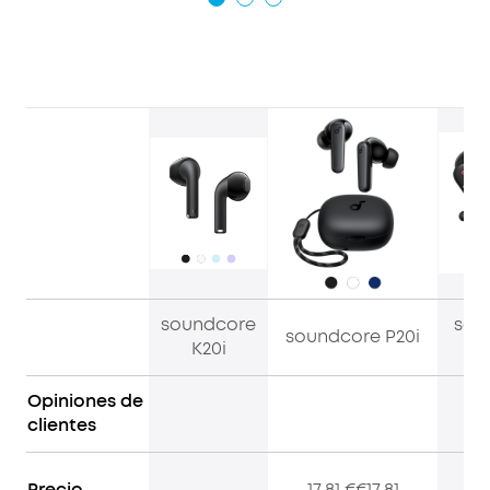
soundcore
sou
soundcore P20i
K20i
Opiniones de
clientes
Precio
—
17,81 €€17,81