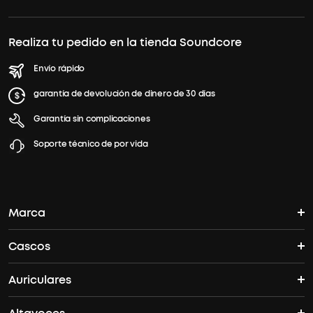
Realiza tu pedido en la tienda Soundcore
Envío rápido
garantía de devolución de dinero de 30 días
Garantía sin complicaciones
Soporte técnico de por vida
Marca
Cascos
La historia del soundcore
Auriculares
Cascos Bluetooth
¿Dónde puedo encontrar soundcore?