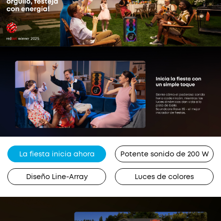
IA eliminará las voces originales en tiempo real.
Ajusta los niveles de voz para cantar en
compañía o en solitario: ¡tu voz, tu escenario!
Personalización de la app:
la app de soundcore
te da control total sobre tu altavoz para fiestas.
Ajusta fácilmente la configuración del
ecualizador, la iluminación, los efectos vocales y
la reverberación.
La fiesta inicia ahora
Potente sonido de 200 W
Diseño Line-Array
Luces de colores