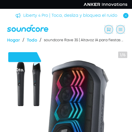
rmir
Liberty 4 Pro | Toca, desliza y bloquea el ruido
/
/
Hogar
Todo
soundcore Rave 3S | Altavoz IA para fiestas con karaoke y sonido de 200W
1/6
50 €
Dto.