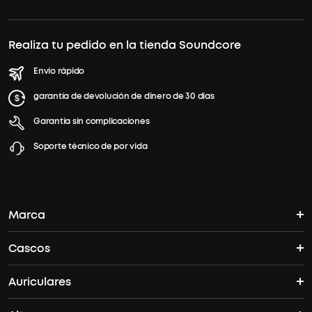
Realiza tu pedido en la tienda Soundcore
Envío rápido
garantía de devolución de dinero de 30 días
Garantía sin complicaciones
Soporte técnico de por vida
Marca
Cascos
La historia del soundcore
Auriculares
Cascos Bluetooth
¿Dónde puedo encontrar soundcore?