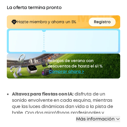
La oferta termina pronto
Hazte miembro y
ahorra un 5%
Registro
código:
WS24RO19DW0I
50 €
Rebajas de verano con
La oferta termina pronto.
Descuento
descuentos de hasta el 61 %
COPIAR
Comprar ahora >
Altavoz para fiestas con IA:
disfruta de un
sonido envolvente en cada esquina, mientras
que las luces dinámicas dan vida a la pista de
baile. Con dos micrófonos profesionales y
eliminación de voz mediante IA, cantar tus
Más información
canciones favoritas nunca ha sido tan fácil.