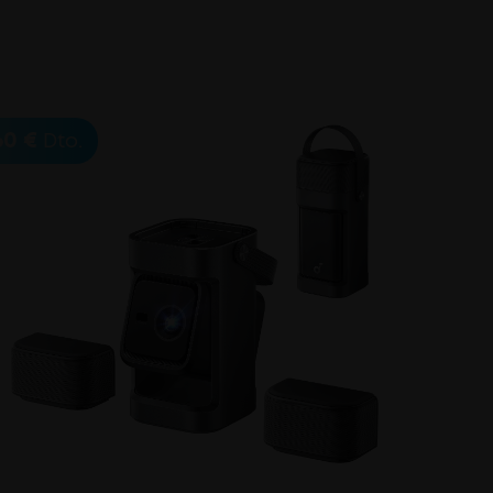
rande gracias a su diseño
60 €
Dto.