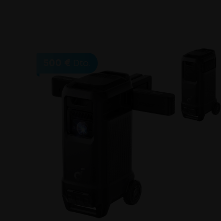
El proyector soundcore Nebula ofrece acceso o
compacto. Disfruta de entretenimiento en ca
500 €
Dto.