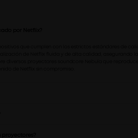
cado por Netflix?
spositivos que cumplen con los estrictos estándares de cali
lización de Netflix fluida y de alta calidad, asegurando 
re diversos proyectores soundcore Nebula que reproducen
enido de Netflix sin compromiso.
?
s proyectores?