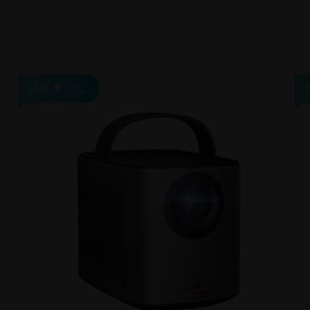
ficial para ver Netflix en una pantalla más g
sa mejorado con una claridad FHD de 1080p.
160 €
Dto.