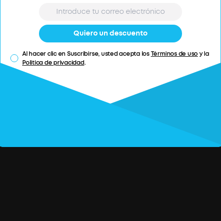
Quiero un descuento
Quiero un descuento
Al hacer clic en Suscribirse, usted acepta los
Al hacer clic en Suscribirse, usted acepta los
Términos de uso
Términos de uso
y la
y la
Política de privacidad
Política de privacidad
.
.