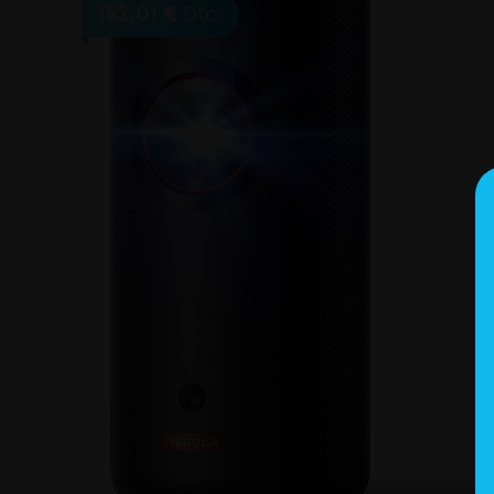
152,01 €
Dto.