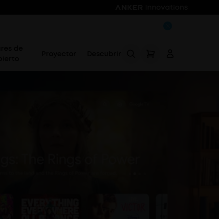
ares de
Proyector
Descubrir
bierto
Acceso
Rastrear mi pedido