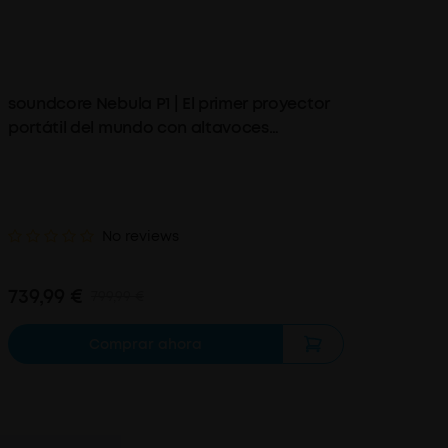
soundcore Nebula P1 | El primer proyector
portátil del mundo con altavoces
desmontables
No reviews
739,99 €
799,99 €
Comprar ahora