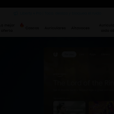
Liberty 4 Pro | Toca, desliza y bloquea el ruido
La mejor
Auricul
Cascos
Auriculares
Altavoces
oferta
oído a