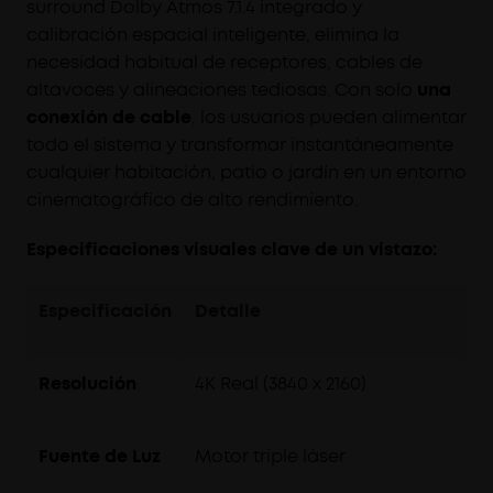
surround Dolby Atmos 7.1.4 integrado y
calibración espacial inteligente, elimina la
necesidad habitual de receptores, cables de
altavoces y alineaciones tediosas. Con solo
una
conexión de cable
, los usuarios pueden alimentar
todo el sistema y transformar instantáneamente
cualquier habitación, patio o jardín en un entorno
cinematográfico de alto rendimiento.
Especificaciones visuales clave de un vistazo:
Especificación
Detalle
Resolución
4K Real (3840 x 2160)
Fuente de Luz
Motor triple láser