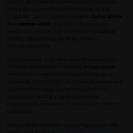
arriba), dos satélites traseros inalámbricos de
40W y dos subwoofers inalámbricos de 5,25
pulgadas. Juntos crean un sistema
Dolby Atmos
7.1.4 canales 400W
capaz de ofrecer audio
espacial auténtico y envolvente que rodea al
público desde todas las direcciones —
incluyendo arriba.
Notablemente, todo este sistema surround se
conecta al proyector mediante
un solo cable
,
eliminando la necesidad de receptores AV y
cableado complicado. Las barras de sonido son
desmontables magnéticamente para una
colocación flexible y los componentes
inalámbricos mantienen la instalación limpia y
ordenada.
Para quienes prefieren una configuración más
tradicional, explorar
Proyectores para cine en