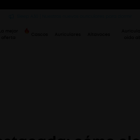
Sleep A30 | Nuestros nuevos auriculares para dormir
La mejor
Auricul
Cascos
Auriculares
Altavoces
oferta
oído a