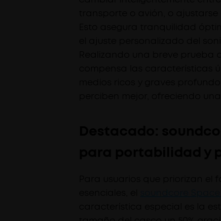
transporte o avión, o ajustars
Esto asegura tranquilidad ópti
el ajuste personalizado del son
Realizando una breve prueba au
compensa las características ún
medios ricos y graves profund
perciben mejor, ofreciendo una
Destacado: soundco
para portabilidad y 
Para usuarios que priorizan el 
esenciales, el
soundcore Space
característica especial es la e
tamaño del casco un 50% gracia