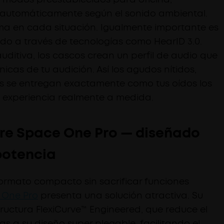
e automáticamente según el sonido ambiental.
ma en cada situación. Igualmente importante es
ido a través de tecnologías como HearID 3.0.
ditiva, los cascos crean un perfil de audio que
icas de tu audición. Así los agudos nítidos,
os se entregan exactamente como tus oídos los
 experiencia realmente a medida.
re Space One Pro — diseñado
potencia
formato compacto sin sacrificar funciones
 One Pro
presenta una solución atractiva. Su
structura FlexiCurve™ Engineered, que reduce el
s a su diseño super plegable, facilitando el