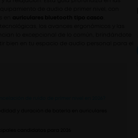
y la relajación. Esta guía profundiza en las
equipamiento de audio de primer nivel, con
es en
auriculares bluetooth tipo casco
.
tecnológicas, los avances ergonómicos y las
ncian lo excepcional de lo común, brindándote
tir bien en tu espacio de audio personal para el
celación de ruido de primer nivel en 2026?
didad y duración de batería en auriculares
cipales candidatos para 2026