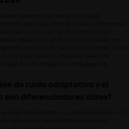
modelos destacan por sus conjuntos de
ndimiento enfocado. Para el viajero o profesional
nnovación y valor, ciertos productos se han
diseños reflejan una profunda comprensión de
ntegrando cancelación de ruido avanzada, audio
busta. Explorar estas opciones revela los
nología de 2026 ofrece al oyente exigente.
ión de ruido adaptativa y el
 son diferenciadores clave?
 el audio está obsoleto. La cancelación de ruido
ce importante, permitiendo a los cascos
 modos preestablecidos para oficina,