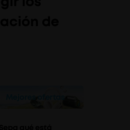
ir los
lación de
Mejores ofertas
Sepa qué está