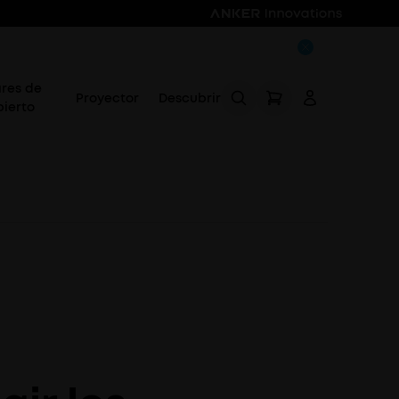
ares de
Proyector
Descubrir
bierto
Acceso
Rastrear mi pedido