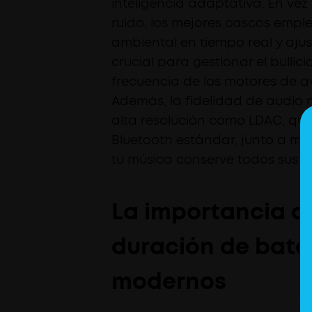
inteligencia adaptativa. En vez
ruido, los mejores cascos empl
ambiental en tiempo real y aju
crucial para gestionar el bullic
frecuencia de los motores de av
Además, la fidelidad de audio n
alta resolución como LDAC, que
Bluetooth estándar, junto a ma
tu música conserve todos sus d
La importancia c
duración de bater
modernos