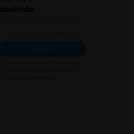
pasando
Registro
Al hacer clic en Suscribirse, usted
acepta los
Términos de uso
y la
Política de privacidad
.