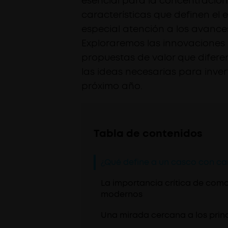
esencial para la concentración 
características que definen el 
especial atención a los avanc
Exploraremos las innovaciones 
propuestas de valor que difere
las ideas necesarias para inver
próximo año.
Tabla de contenidos
¿Qué define a un casco con can
La importancia crítica de como
modernos
Una mirada cercana a los prin