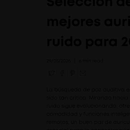
Selección d
mejores aur
ruido para 
29/05/2026
|
6
min read
La búsqueda de paz auditiva 
sido tan crítica. Mirando haci
ruido sigue evolucionando, ofre
comodidad y funciones intelige
remotos, un buen par de auricul