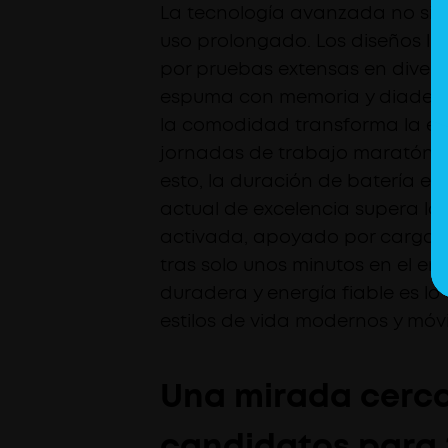
La tecnología avanzada no sign
uso prolongado. Los diseños lí
por pruebas extensas en divers
espuma con memoria y diademas
la comodidad transforma la exp
jornadas de trabajo maratónic
esto, la duración de batería el
actual de excelencia supera la
activada, apoyado por carga u
tras solo unos minutos en el 
duradera y energía fiable es l
estilos de vida modernos y móvi
Una mirada cerca
candidatos para 