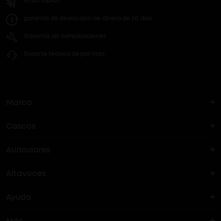
Envío rápido
garantía de devolución de dinero de 30 días
Garantía sin complicaciones
Soporte técnico de por vida
Marca
Cascos
La historia del soundcore
Auriculares
Cascos Bluetooth
¿Dónde puedo encontrar soundcore?
Altavoces
Auriculares True Wireles
Cascos ANC
Ayuda
Altavoces Bluetooth
Auriculares con cancelación activa de ruido (ANC)
Auriculares de oído abierto
Más