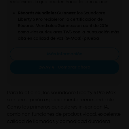
redefinimos lo que pueden hacer los auriculares.
Récords Mundiales Guinness:
los Soundcore
Liberty 5 Pro recibieron la certificación de
Récords Mundiales Guinness en abril de 2026
como «los auriculares TWS con la puntuación más
alta en calidad de voz (G-MOS) (prueba
objetiva)».
AI Note-Taker:
Transcribe reuniones y entrevistas
Más información
en directo, y luego genera resúmenes con IA con
medidas a tomar para que nunca te vayas sin un
249,99 €
Comprar ahora
resumen claro. Compatible con iPhone, Android y
PC/Mac a través de la app de soundcore.
Control sencillo desde la pantalla:
cuenta con una
gran pantalla AMOLED de 1,78 pulgadas que te
Para la oficina, los soundcore Liberty 5 Pro Max
permite acceder a la grabadora de voz, ajustar
son una opción especialmente recomendable.
el modo ANC y gestionar la configuración de los
Como los primeros auriculares in-ear con IA,
auriculares, todo ello desde la pantalla.
combinan funciones de productividad, excelente
Llamadas nítidas incluso en un murmullo:
con 10
calidad de llamadas y comodidad duradera.
sensores y el chip de IA Thus™, disfruta de