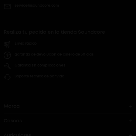
service@soundcore.com
Realiza tu pedido en la tienda Soundcore
Envío rápido
garantía de devolución de dinero de 30 días
Garantía sin complicaciones
Soporte técnico de por vida
Marca
Cascos
La historia del soundcore
Auriculares
Cascos Bluetooth