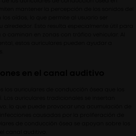
s de los auriculares de conducción ósea en
iten mantener la percepción de los sonidos del
los oídos, lo que permite al usuario ser
u alrededor. Esto resulta especialmente útil para
a o caminan en zonas con tráfico vehicular. Al
ental, estos auriculares pueden ayudar a
s.
iones en el canal auditivo
s los auriculares de conducción ósea que los
sí. Los auriculares tradicionales se insertan
tivo, lo que puede provocar una acumulación de
 infecciones causadas por la proliferación de
culares de conducción ósea se apoyan sobre los
l canal auditivo.