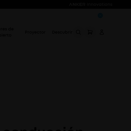
ares de
Proyector
Descubrir
bierto
Acceso
Rastrear mi pedido