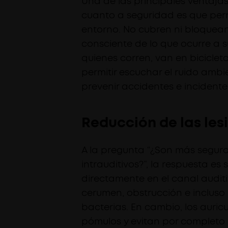
Una de las principales ventaja
cuanto a seguridad es que perm
entorno. No cubren ni bloquean 
consciente de lo que ocurre a s
quienes corren, van en biciclet
permitir escuchar el ruido ambi
prevenir accidentes e incidente
Reducción de las les
A la pregunta “¿Son más seguro
intrauditivos?”, la respuesta es 
directamente en el canal audi
cerumen, obstrucción e incluso
bacterias. En cambio, los auri
pómulos y evitan por completo e