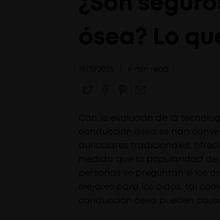
¿Son seguro
ósea? Lo qu
19/11/2025
|
6
min read
Con la evolución de la tecnologí
conducción ósea se han conver
auriculares tradicionales, ofrec
medida que la popularidad de 
personas se preguntan si los a
mejores para los oídos, tal com
conducción ósea pueden causa