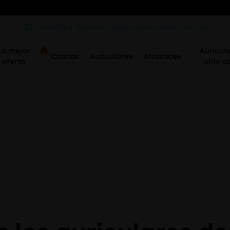
AeroClip | Nuestros nuevos auriculares con clip
La mejor
Auricul
Cascos
Auriculares
Altavoces
oferta
oído a