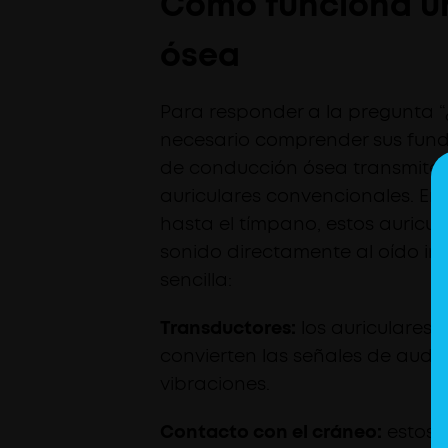
Cómo funciona un
ósea
Para responder a la pregunta “
necesario comprender sus funda
de conducción ósea transmiten 
auriculares convencionales. En lu
hasta el tímpano, estos auricul
sonido directamente al oído in
sencilla:
Transductores:
los auriculares 
convierten las señales de audi
vibraciones.
Contacto con el cráneo:
estos 