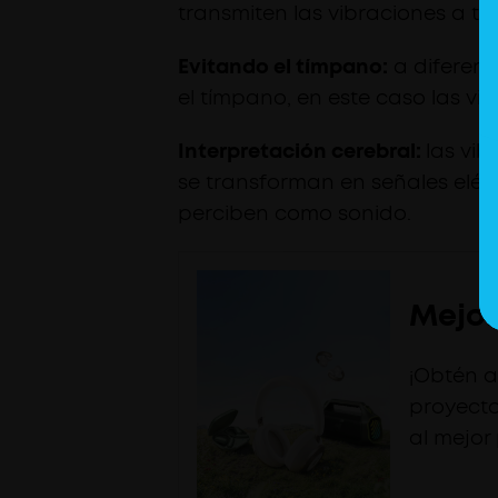
transmiten las vibraciones a tr
Evitando el tímpano:
a diferenc
el tímpano, en este caso las vi
Interpretación cerebral:
las vib
se transforman en señales eléc
perciben como sonido.
Mejor
¡Obtén a
proyecto
al mejor 