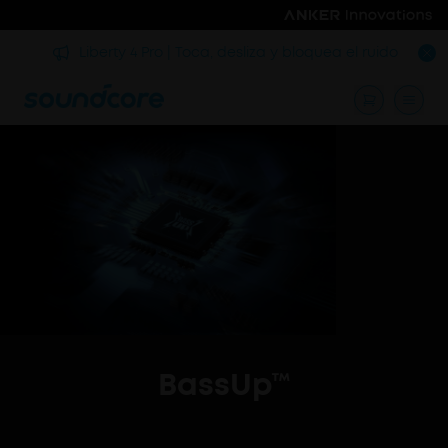
rmir
Liberty 4 Pro | Toca, desliza y bloquea el ruido
BassUp™