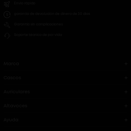
Envío rápido
garantía de devolución de dinero de 30 días
Garantía sin complicaciones
Soporte técnico de por vida
Marca
Cascos
La historia del soundcore
Auriculares
Cascos Bluetooth
¿Dónde puedo encontrar soundcore?
Altavoces
Auriculares True Wireles
Cascos ANC
Ayuda
Altavoces Bluetooth
Auriculares con cancelación activa de ruido (ANC)
Auriculares de oído abierto