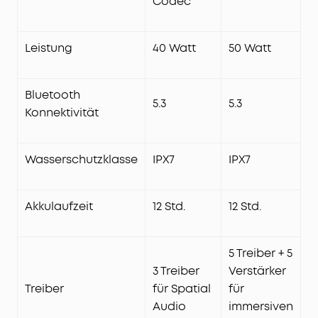
Codec
Leistung
40 Watt
50 Watt
Bluetooth
5.3
5.3
Konnektivität
Wasserschutzklasse
IPX7
IPX7
Akkulaufzeit
12 Std.
12 Std.
5 Treiber + 5
3 Treiber
Verstärker
Treiber
für Spatial
für
Audio
immersiven