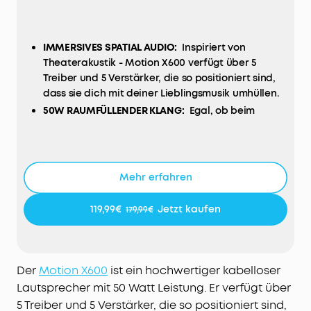
IMMERSIVES SPATIAL AUDIO:
Inspiriert von
Theaterakustik - Motion X600 verfügt über 5
Treiber und 5 Verstärker, die so positioniert sind,
dass sie dich mit deiner Lieblingsmusik umhüllen.
50W RAUMFÜLLENDER KLANG:
Egal, ob beim
Feiern, beim Arbeiten oder beim Entspannen, der
50W-Sound füllt jeden Raum mit intensivem,
hochqualitativem Sound, der Musik zum Leben
erweckt.
Mehr erfahren
DIE PLAYLIST ZUM MITNEHMEN:
Der tragbare und
leichte Motion X600 Lautsprecher lässt sich
119,99€
Jetzt kaufen
179,99€
mühelos zwischen Wohnzimmer, Schlafzimmer und
Badezimmer hin und her transportieren, um jeden
Teil deiner Wohnung in einen immersiven
Konzertsaal zu verwandeln.
Der
Motion X600
ist ein hochwertiger kabelloser
12 STUNDEN
WIEDERGABELEISTUNG
:
Garantiert
Lautsprecher mit 50 Watt Leistung. Er verfügt über
tagelang Musik und Podcasts – dank dem
5 Treiber und 5 Verstärker, die so positioniert sind,