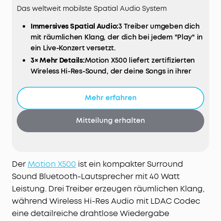
Das weltweit mobilste Spatial Audio System
Immersives Spatial Audio:
3 Treiber umgeben dich
mit räumlichen Klang, der dich bei jedem "Play" in
ein Live-Konzert versetzt.
3× Mehr Details:
Motion X500 liefert zertifizierten
Wireless Hi-Res-Sound, der deine Songs in ihrer
vollen Klangpracht wiedergibt.
3 Frische Farben für jeden Stil:
In den Farben
Mehr erfahren
Schwarz Deluxe, Glitzerblau und Rosa Punsch wird
dein Sound zum farbenfrohen Hingucker.
Mitteilung erhalten
Erstklassiger Sound, handliches Design:
Der mobile
Bluetooth-Lautsprecher Motion X500 verwandelt
jeden Ort in eine Bühne, dank immersivem Spatial
Audio und 3-facher Detailtiefe.
Der
Motion X500
ist ein kompakter Surround
VOLLSTÄNDIG WASSERDICHT:
Dank IPX7-Schutz
Sound Bluetooth-Lautsprecher mit 40 Watt
kannst du unbeschwert am Pool, am Strand oder
Leistung. Drei Treiber erzeugen räumlichen Klang,
sogar im Regen Musik hören.
während Wireless Hi-Res Audio mit LDAC Codec
eine detailreiche drahtlose Wiedergabe