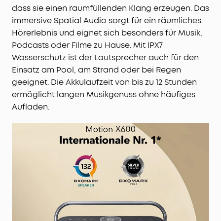
leistungsstarken Akku.
dass sie einen raumfüllenden Klang erzeugen. Das
VOLLSTÄNDIG WASSERDICHT:
Ausgestattet mit
immersive Spatial Audio sorgt für ein räumliches
einem wasserdichten IPX7-Schutz, um
Hörerlebnis und eignet sich besonders für Musik,
Spritzwasser effektiv standzuhalten.
Podcasts oder Filme zu Hause. Mit IPX7
Hinweis: Für die bestmögliche Leistung bitte die
Wasserschutz ist der Lautsprecher auch für den
soundcore-App verwenden und auf die neueste
Einsatz am Pool, am Strand oder bei Regen
Firmware aktualisieren.
geeignet. Die Akkulaufzeit von bis zu 12 Stunden
ermöglicht langen Musikgenuss ohne häufiges
Aufladen.