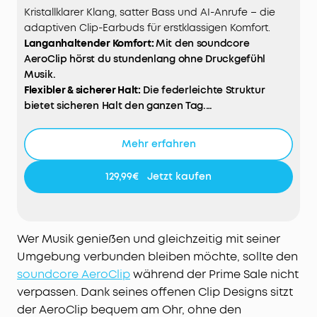
Kristallklarer Klang, satter Bass und AI-Anrufe – die
adaptiven Clip-Earbuds für erstklassigen Komfort.
Langanhaltender Komfort:
Mit den soundcore
AeroClip hörst du stundenlang ohne Druckgefühl
Musik.
Flexibler & sicherer Halt:
Die federleichte Struktur
bietet sicheren Halt den ganzen Tag.
Hi-Res Sound:
Satter Bass und klare Höhen durch
unsere Virtual Bass-Technologie.
Mehr erfahren
Noise Cancelling beim Telefonieren:
Unser KI-
Algorithmus sorgt für klare und deutliche Gespräche.
129,99€
Jetzt kaufen
Bleib verbunden dank Open-Ear Design:
Erlebe deine
Umwelt und höre Musik, egal, in welchem Szenario.
Wer Musik genießen und gleichzeitig mit seiner
Umgebung verbunden bleiben möchte, sollte den
soundcore AeroClip
während der Prime Sale nicht
verpassen. Dank seines offenen Clip Designs sitzt
der AeroClip bequem am Ohr, ohne den