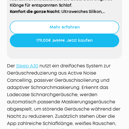
Klänge für entspannten Schlaf.
Komfort die ganze Nacht:
Ultraweiches Silikon,
federleicht & ergonomisch – ideal für Seitenschläfer.
Adaptive Schnarchmaskierung:
Das smarte Ladecase
Mehr erfahren
erkennt Schnarchen mit 93% Genauigkeit* und
blendet es in Echtzeit aus.
179,00€
Jetzt kaufen
249,99€
Dein All-in-One Schlaf:
Entdecke Bewegungen, Muster,
Berichte, Wecker und individuelle Klangwelten – alles
in der soundcore App.
Hinweise:
Der
Sleep A30
nutzt ein dreifaches System zur
Für optimale Ergebnisse das Ladecase der
Geräuschreduzierung aus Active Noise
Schlafkopfhörer innerhalb von 1,5m zur
Cancelling, passiver Geräuschisolierung und
Schnarchquelle platzieren. Daten stammen aus dem
adaptiver Schnarchmaskierung. Erkennt das
soundcore Acoustic Lab.
Ladecase Schnarchgeräusche, werden
automatisch passende Maskierungsgeräusche
abgespielt, um störende Geräusche während der
Nacht zu reduzieren. Zusätzlich stehen über die
App zahlreiche Schlafklänge, weißes Rauschen,