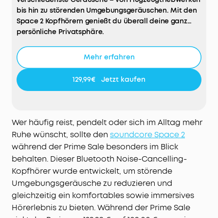
bis hin zu störenden Umgebungsgeräuschen. Mit den
Space 2 Kopfhörern genießt du überall deine ganz
persönliche Privatsphäre.
Ganztägiger Komfort:
Mit ergonomischem Kopfbügel
und extraweichen Ohrpolstern aus Proteinleder mit
Mehr erfahren
Memory-Schaum kannst du selbst auf
Langstreckenflügen auf ein rundum entspanntes
129,99€
Jetzt kaufen
Hörerlebnis freuen.
Hör jedes Detail:
Die 40mm doppellagigen Treiber
liefern klaren Klang mit brillanten Höhen und
kräftigem Bass – für ein beeindruckendes HiFi-
Wer häufig reist, pendelt oder sich im Alltag mehr
Erlebnis. Unterstützt Hi-Res Audio per Kabel und LDAC
Ruhe wünscht, sollte den
soundcore Space 2
ohne Kabel.
während der Prime Sale besonders im Blick
Mehr Freiheit auf jeder Reise:
Bis zu 50 Stunden mit
behalten. Dieser Bluetooth Noise-Cancelling-
ANC oder 70 Stunden ohne sorgen für eine extra lange
Kopfhörer wurde entwickelt, um störende
Laufzeit. Und nur 5 Minuten Schnellladen reichen für
bis zu 4 Stunden Musik – so bleibst du unterwegs
Umgebungsgeräusche zu reduzieren und
stressfrei.
gleichzeitig ein komfortables sowie immersives
Weißes Rauschen mit nur einem Klick:
Aktiviere in der
Hörerlebnis zu bieten. Während der Prime Sale
soundcore App den Nap-Modus, um mit nur einem