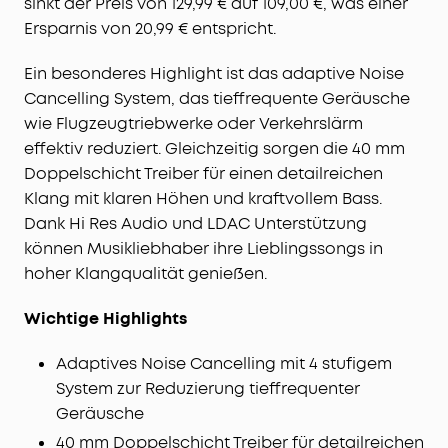
sinkt der Preis von 129,99 € auf 109,00 €, was einer
Klick auf integrierten Klanglandschaften zuzugreifen.
Ersparnis von 20,99 € entspricht.
Lass Ablenkungen hinter dir und starte neu in deinen
Tag.
Ein besonderes Highlight ist das adaptive Noise
Cancelling System, das tieffrequente Geräusche
wie Flugzeugtriebwerke oder Verkehrslärm
effektiv reduziert. Gleichzeitig sorgen die 40 mm
Doppelschicht Treiber für einen detailreichen
Klang mit klaren Höhen und kraftvollem Bass.
Dank Hi Res Audio und LDAC Unterstützung
können Musikliebhaber ihre Lieblingssongs in
hoher Klangqualität genießen.
Wichtige Highlights
Adaptives Noise Cancelling mit 4 stufigem
System zur Reduzierung tieffrequenter
Geräusche
40 mm Doppelschicht Treiber für detailreichen