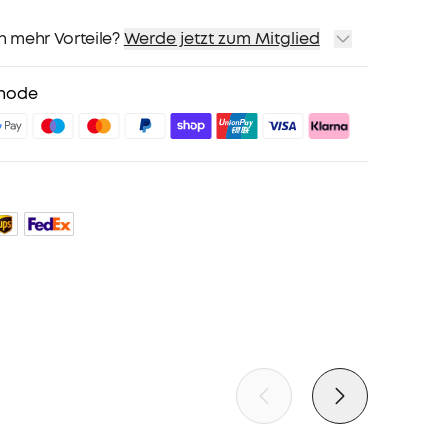
h mehr Vorteile?
Werde jetzt zum Mitglied
sand
Preise für ausgewähte Produkte
hode
sgeschenk
teile mit soundcoreCredits
Mehr erfahren