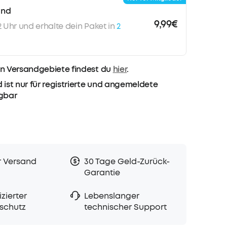
and
9,99€
12 Uhr und erhalte dein Paket in
2
n Versandgebiete findest du
hier
.
 ist nur für registrierte und angemeldete
ügbar
r Versand
30 Tage Geld-Zurück-
Garantie
zierter
Lebenslanger
schutz
technischer Support