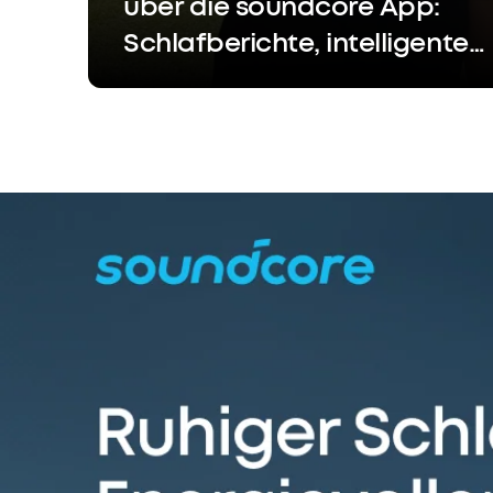
über die soundcore App:
Schlafberichte, intelligente
Wecker, Schlaf-Einstellungen
und KI-Gehirnwellen-Audio
helfen dir energiegeladen in
den Tag zu starten.