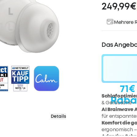
249,99€
Mehrere R
Das Angebo
71€
Schlafoptimie
Raba
& Geräusche – 
AI Brainwave 
für entspannte
Details
Komfort die g
ergonomisch – i
Adaptive Sch