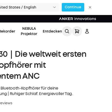
Continue
ited States / English
NEBULA
Rekorder
Entdecken
Projektor
30｜Die weltweit ersten
opfhörer mit
gentem ANC
Einloggen
n Bluetooth-Kopfhörer für deine
ng | Ruhiger Schlaf. Energievoller Tag.
Meine Bestellung
verfolgen
reviews
Lade Freunde ein & erhalte