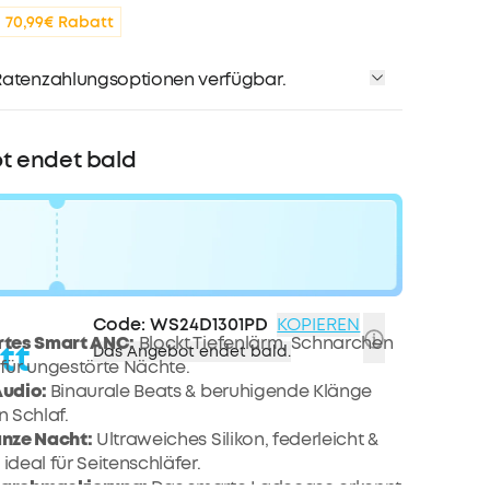
bis zu 80€ pro Empfehlung
70,99€ Rabatt
atenzahlungsoptionen verfügbar.
t endet bald
Code:
WS24D1301PD
KOPIEREN
rtes Smart ANC:
Blockt Tiefenlärm, Schnarchen
tt
Das Angebot endet bald.
für ungestörte Nächte.
Audio:
Binaurale Beats & beruhigende Klänge
n Schlaf.
anze Nacht:
Ultraweiches Silikon, federleicht &
deal für Seitenschläfer.
narchmaskierung:
Das smarte Ladecase erkennt