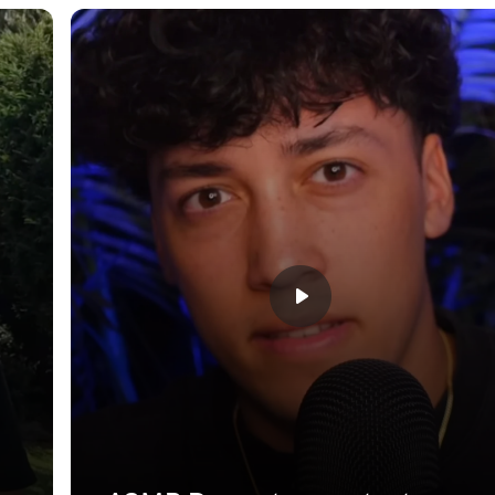
32 reviews
farbe
Mondweiß
Nebelgrün
Fliedertraum
249,99€
Mehrere
Ratenzahl