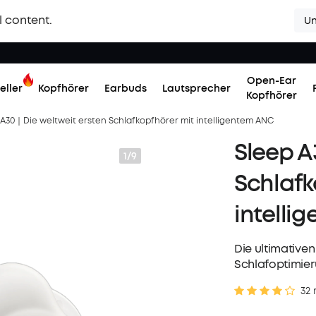
l content.
Un
Open-Ear
eller
Kopfhörer
Earbuds
Lautsprecher
Kopfhörer
 A30｜Die weltweit ersten Schlafkopfhörer mit intelligentem ANC
Sleep A
1/9
Schlafk
intelli
Die ultimative
Schlafoptimieru
32 