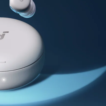
ormationen
ngungen
rsand
2 Uhr
Gratis
dein
en
and
2
9,99€
lte
n
2