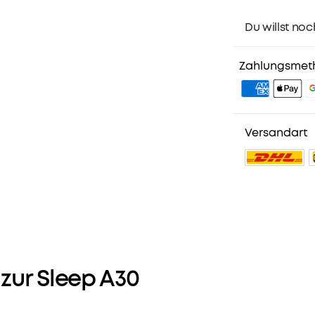
Du willst noc
1. Priority-Ver
2. Mitglieder-
Zahlungsmet
3. Geburtstag
4. Weitere Vor
Versandart
zur Sleep A30