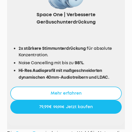
Space One | Verbesserte
Geräuschunterdrückung
2x stärkere Stimmunterdrückung
für absolute
Konzentration.
Noise Cancelling mit bis zu
98%
.
Hi-Res Audioprofil
mit maßgeschneiderten
dynamischen 40mm-Audiotreibern und LDAC.
40 Stunden Wiedergabeleistung
mit ANC und 55
Stunden ohne ANC.
Mehr erfahren
Schlankes Design mit um
8°
drehbaren Ohrpolstern.
79,99€
Jetzt kaufen
99,99€
5 Transparenzmodi
für flexible
Umgebungsgeräusche.
TCO-zertifiziert:
Für eine bessere Nachhaltigkeit.