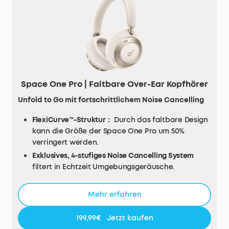
Space One Pro | Faltbare Over-Ear Kopfhörer
Unfold to Go mit fortschrittlichem Noise Cancelling
FlexiCurve™-Struktur：
Durch das faltbare Design
kann die Größe der Space One Pro um 50%
verringert werden.
Exklusives, 4-stufiges Noise Cancelling System
filtert in Echtzeit Umgebungsgeräusche.
Triple-Composite Audiotreiber
für
verzerrungsfreien Hörgenuss.
Mehr erfahren
Lange Wiedergabe:
40h mit ANC, 60h ohne ANC.
Ultra-schnelles laden 5 Min. = 8 Std.
199,99€
Jetzt kaufen
Tragekomfort für den ganzen Tag:
Durch