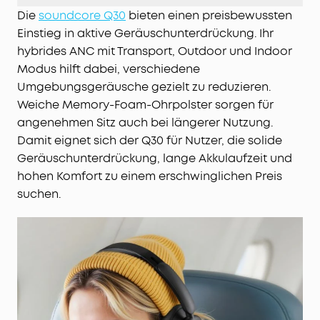
Wiedergabezeit im Geräuschisolierungs-Modus
Die
soundcore Q30
bieten einen preisbewussten
oder sogar 60 Stunden Spielzeit im Standard-
Einstieg in aktive Geräuschunterdrückung. Ihr
Modus! Und wenn du es mal eilig hast, sind deine
hybrides ANC mit Transport, Outdoor und Indoor
Kopfhörer innerhalb von 5 Minuten für 4 weitere
Modus hilft dabei, verschiedene
Stunden Musik aufgeladen!
Umgebungsgeräusche gezielt zu reduzieren.
KOMFORT GEHT VOR
: Die samtweichen Ohrpolster
Weiche Memory-Foam-Ohrpolster sorgen für
aus Rückstellschaum der Q30 Kopfhörer,
angenehmen Sitz auch bei längerer Nutzung.
integriert in weiches Leder, schenken dir flexiblen
Damit eignet sich der Q30 für Nutzer, die solide
Komfort beim Arbeiten oder Musikhören.
Geräuschunterdrückung, lange Akkulaufzeit und
TCO-zertifiziert:
Für eine bessere Nachhaltigkeit.
hohen Komfort zu einem erschwinglichen Preis
suchen.