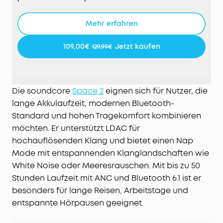
Ganztägiger Komfort:
Mit ergonomischem Kopfbügel
und extraweichen Ohrpolstern aus Proteinleder mit
Mehr erfahren
Memory-Schaum kannst du selbst auf
Langstreckenflügen auf ein rundum entspanntes
109,00€
Jetzt kaufen
129,99€
Hörerlebnis freuen.
Hör jedes Detail:
Die 40mm doppellagigen Treiber
liefern klaren Klang mit brillanten Höhen und
kräftigem Bass – für ein beeindruckendes HiFi-
Die soundcore
Space 2
eignen sich für Nutzer, die
Erlebnis. Unterstützt Hi-Res Audio per Kabel und LDAC
lange Akkulaufzeit, modernen Bluetooth-
ohne Kabel.
Standard und hohen Tragekomfort kombinieren
Mehr Freiheit auf jeder Reise:
Bis zu 50 Stunden mit
möchten. Er unterstützt LDAC für
ANC oder 70 Stunden ohne sorgen für eine extra
hochauflösenden Klang und bietet einen Nap
lange Laufzeit. Und nur 5 Minuten Schnellladen
reichen für bis zu 4 Stunden Musik – so bleibst du
Mode mit entspannenden Klanglandschaften wie
unterwegs stressfrei.
White Noise oder Meeresrauschen. Mit bis zu 50
Weißes Rauschen mit nur einem Klick:
Aktiviere in der
Stunden Laufzeit mit ANC und Bluetooth 6.1 ist er
soundcore App den Nap-Modus, um mit nur einem
besonders für lange Reisen, Arbeitstage und
Klick auf integrierten Klanglandschaften zuzugreifen.
entspannte Hörpausen geeignet.
Lass Ablenkungen hinter dir und starte neu in deinen
Tag.