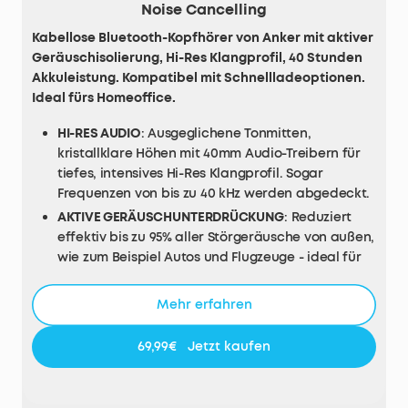
Noise Cancelling
Kabellose Bluetooth-Kopfhörer von Anker mit aktiver
Geräuschisolierung, Hi-Res Klangprofil, 40 Stunden
Akkuleistung. Kompatibel mit Schnellladeoptionen.
Ideal fürs Homeoffice.
HI-RES AUDIO
: Ausgeglichene Tonmitten,
kristallklare Höhen mit 40mm Audio-Treibern für
tiefes, intensives Hi-Res Klangprofil. Sogar
Frequenzen von bis zu 40 kHz werden abgedeckt.
AKTIVE GERÄUSCHUNTERDRÜCKUNG
: Reduziert
effektiv bis zu 95% aller Störgeräusche von außen,
wie zum Beispiel Autos und Flugzeuge - ideal für
Musik auf Reisen oder in lauteren Umgebungen.
INDIVIDUELLE MODI
: “Transport” für
Mehr erfahren
Flugzeuggeräusche, “Outdoor” für Straßenverkehr
und Wind, sowie “Indoor” für Bürogeräusche und
69,99€
Jetzt kaufen
Hintergrundgespräche - für jede Situation die
perfekte Lösung.
NON-STOP MUSIK
: Genieße 40 Stunden kabellose