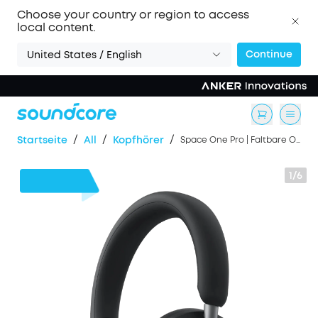
Choose your country or region to access
local content.
Continue
United States / English
/
/
/
Startseite
All
Kopfhörer
Space One Pro | Faltbare Over-Ear Kopfhörer
1/6
51€
Rabatt