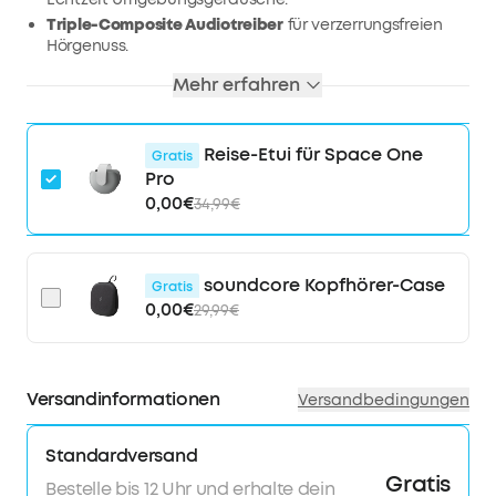
Triple-Composite Audiotreiber
für verzerrungsfreien
Hörgenuss.
Lange Wiedergabe:
40h mit ANC, 60h ohne ANC. Ultra-
Mehr erfahren
schnelles laden 5 Min. = 8 Std.
Tragekomfort für den ganzen Tag:
Durch
druckentlastenden Kopfbügel und weiche
Reise-Etui für Space One
Gratis
Ohrmuscheln genießt du deine Musik länger.
Pro
0,00€
34,99€
soundcore Kopfhörer-Case
Gratis
0,00€
29,99€
Versandinformationen
Versandbedingungen
Standardversand
Gratis
Bestelle bis 12 Uhr und erhalte dein