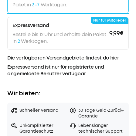
Paket in
3–7
Werktagen.
Nur für Mitglieder
Expressversand
9,99€
Bestelle bis 12 Uhr und erhalte dein Paket
in
2
Werktagen.
Die verfügbaren Versandgebiete findest du
hier
.
Expressversand ist nur für registrierte und
angemeldete Benutzer verfügbar
Wir bieten:
Schneller Versand
30 Tage Geld-Zurück-
Garantie
Unkomplizierter
Lebenslanger
Garantieschutz
technischer Support