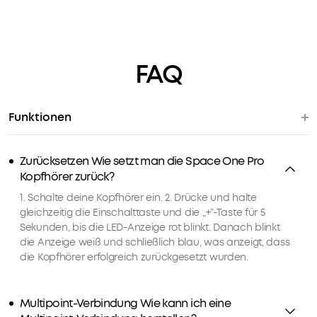
Preise
für
ausgewähte
Produkte
FAQ
3.
Geburtstagsgeschenk
4.
Weitere
Funktionen
Vorteile
mit
soundcoreCredits
Zurücksetzen Wie setzt man die Space One Pro
Mehr
erfahren
Kopfhörer zurück?
1. Schalte deine Kopfhörer ein. 2. Drücke und halte
gleichzeitig die Einschalttaste und die „+“-Taste für 5
Versandart
Sekunden, bis die LED-Anzeige rot blinkt. Danach blinkt
die Anzeige weiß und schließlich blau, was anzeigt, dass
die Kopfhörer erfolgreich zurückgesetzt wurden.
Multipoint-Verbindung Wie kann ich eine