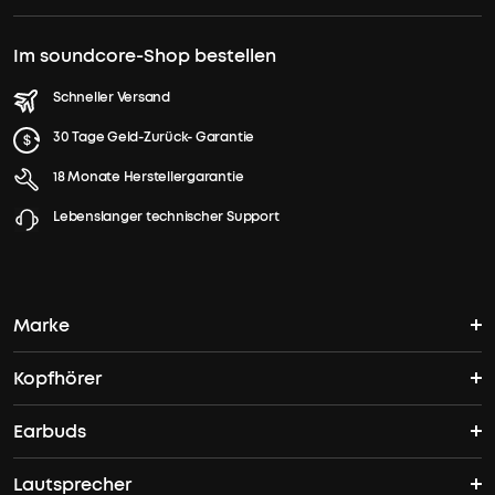
Im soundcore-Shop bestellen
Schneller Versand
30 Tage Geld-Zurück- Garantie
18 Monate Herstellergarantie
Lebenslanger technischer Support
Marke
Kopfhörer
soundcores Geschichte
Earbuds
Bluetooth Kopfhörer
Wo finde ich soundcore?
Lautsprecher
TWS Earbuds
ANC Kopfhörer