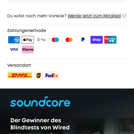
Du willst noch mehr Vorteile?
Werde jetzt zum Mitglied
1. Priority-Versand
2. Mitglieder-Preise für ausgewähte Produkte
Zahlungsmethode
3. Geburtstagsgeschenk
4. Weitere Vorteile mit soundcoreCredits
Mehr erfahren
Versandart