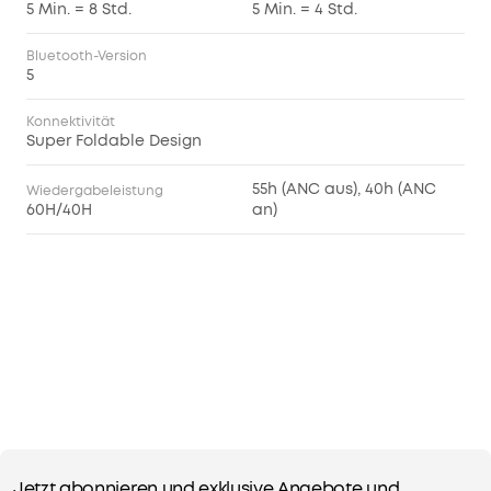
5 Min. = 8 Std.
5 Min. = 4 Std.
Bluetooth-Version
5
Konnektivität
Super Foldable Design
55h (ANC aus), 40h (ANC
Wiedergabeleistung
60H/40H
an)
Jetzt abonnieren und exklusive Angebote und