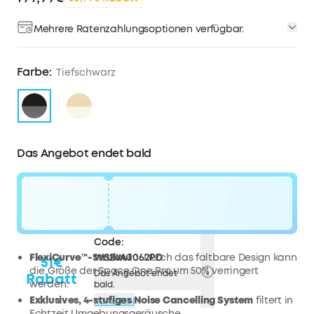
Mehrere Ratenzahlungsoptionen verfügbar.
Farbe:
Tiefschwarz
Das Angebot endet bald
Code:
FlexiCurve™-Struktur：
WS24A3062PD
Durch das faltbare Design kann
51€
die Größe der Space One Pro um 50% verringert
Das Angebot endet
Rabatt
werden.
bald.
Exklusives, 4-stufiges Noise Cancelling System
filtert in
KOPIEREN
Echtzeit Umgebungsgeräusche.