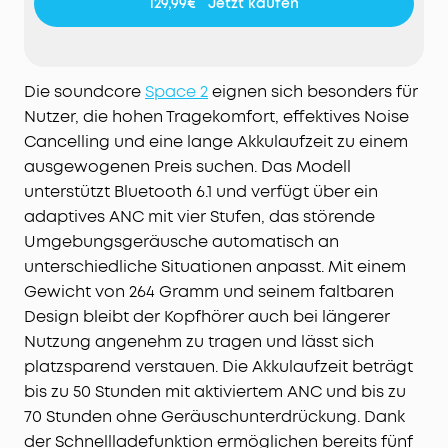
129,99€
Jetzt kaufen
Hörerlebnis freuen.
Hör jedes Detail:
Die 40mm doppellagigen Treiber
liefern klaren Klang mit brillanten Höhen und
kräftigem Bass – für ein beeindruckendes HiFi-
Die soundcore
Space 2
eignen sich besonders für
Erlebnis. Unterstützt Hi-Res Audio per Kabel und LDAC
Nutzer, die hohen Tragekomfort, effektives Noise
ohne Kabel.
Cancelling und eine lange Akkulaufzeit zu einem
Mehr Freiheit auf jeder Reise:
Bis zu 50 Stunden mit
ausgewogenen Preis suchen. Das Modell
ANC oder 70 Stunden ohne sorgen für eine extra lange
unterstützt Bluetooth 6.1 und verfügt über ein
Laufzeit. Und nur 5 Minuten Schnellladen reichen für
bis zu 4 Stunden Musik – so bleibst du unterwegs
adaptives ANC mit vier Stufen, das störende
stressfrei.
Umgebungsgeräusche automatisch an
Weißes Rauschen mit nur einem Klick:
Aktiviere in der
unterschiedliche Situationen anpasst. Mit einem
soundcore App den Nap-Modus, um mit nur einem
Gewicht von 264 Gramm und seinem faltbaren
Klick auf integrierten Klanglandschaften zuzugreifen.
Design bleibt der Kopfhörer auch bei längerer
Lass Ablenkungen hinter dir und starte neu in deinen
Nutzung angenehm zu tragen und lässt sich
Tag.
platzsparend verstauen. Die Akkulaufzeit beträgt
bis zu 50 Stunden mit aktiviertem ANC und bis zu
70 Stunden ohne Geräuschunterdrückung. Dank
der Schnellladefunktion ermöglichen bereits fünf