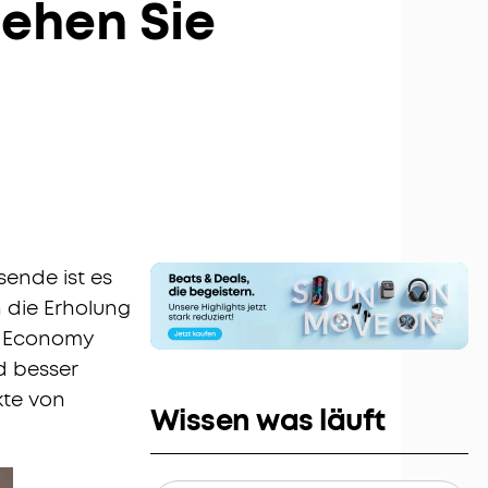
tehen Sie
bis zu 80€ pro Empfehlung
sende ist es
n die Erholung
ie Economy
d besser
kte von
Wissen was läuft