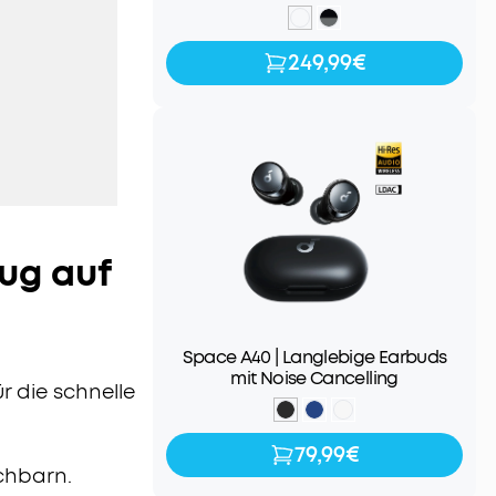
249,99€
249,99€
eug auf
Space A40 | Langlebige Earbuds
mit Noise Cancelling
r die schnelle
79,99€
79,99€
chbarn.