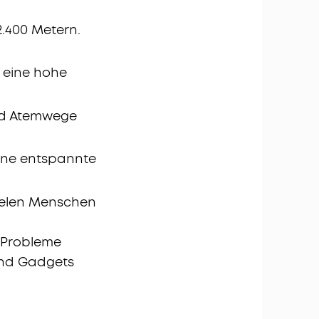
2.400 Metern.
 eine hohe
und Atemwege
eine entspannte
vielen Menschen
r Probleme
und Gadgets