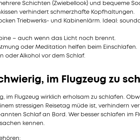
mehrere Schichten (Zwiebellook) und bequeme So
kissen verhindert schmerzhafte Kopfhaltungen.
ocken Triebwerks- und Kabinenlärm. Ideal: sound
bine – auch wenn das Licht noch brennt.
 Atmung oder Meditation helfen beim Einschlafen.
in oder Alkohol vor dem Schlaf.
chwierig, im Flugzeug zu sc
rig, im Flugzeug wirklich erholsam zu schlafen. Ob
nem stressigen Reisetag müde ist, verhindern ve
pannten Schlaf an Bord. Wer besser schlafen im F
Ursachen kennen.
ehören: