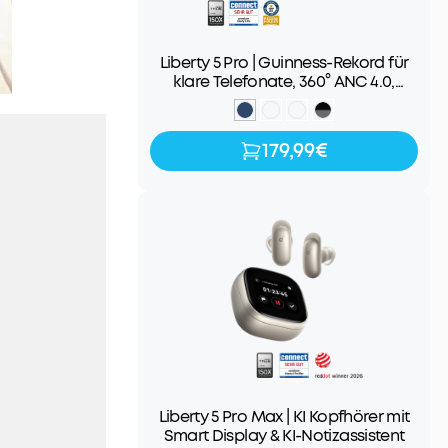
Liberty 5 Pro | Guinness-Rekord für
klare Telefonate, 360° ANC 4.0,
Dolby Atmos
179,99€
179,99€
Liberty 5 Pro Max | KI Kopfhörer mit
Smart Display & KI-Notizassistent