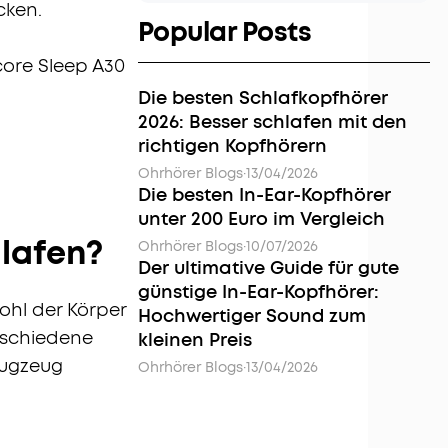
cken.
Popular Posts
core Sleep A30
Die besten Schlafkopfhörer
2026: Besser schlafen mit den
richtigen Kopfhörern
Ohrhörer Blogs
·
13/04/2026
Die besten In-Ear-Kopfhörer
unter 200 Euro im Vergleich
hlafen?
Ohrhörer Blogs
·
10/07/2026
Der ultimative Guide für gute
günstige In-Ear-Kopfhörer:
wohl der Körper
Hochwertiger Sound zum
rschiedene
kleinen Preis
lugzeug
Ohrhörer Blogs
·
13/04/2026