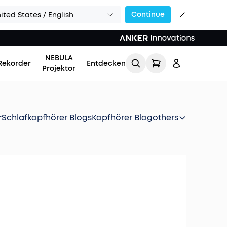
Continue
ited States / English
NEBULA
Rekorder
Entdecken
Projektor
r
Schlafkopfhörer Blogs
Kopfhörer Blog
others
Einloggen
Meine Bestellung
verfolgen
Lade Freunde ein & erhalte