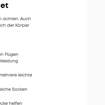
Set
on achten. Auch
ich der Körper
en Flügen
kleidung
mehrere leichte
weiche Socken
ecke helfen