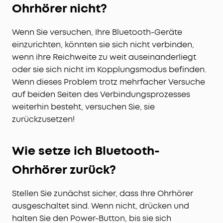
Ohrhörer nicht?
Stunden Wiedergabezeit nach nur einer Ladung,
die sich auf insgesamt 46 Stunden mit dem
Ladecase verlängert. Und noch besser, eine
Wenn Sie versuchen, Ihre Bluetooth-Geräte
schnelle 10-minütige Ladung liefert
einzurichten, könnten sie sich nicht verbinden,
beeindruckende 5,5 Stunden Musik!
wenn ihre Reichweite zu weit auseinanderliegt
oder sie sich nicht im Kopplungsmodus befinden.
Wenn dieses Problem trotz mehrfacher Versuche
auf beiden Seiten des Verbindungsprozesses
weiterhin besteht, versuchen Sie, sie
zurückzusetzen!
Wie setze ich Bluetooth-
Ohrhörer zurück?
Stellen Sie zunächst sicher, dass Ihre Ohrhörer
ausgeschaltet sind. Wenn nicht, drücken und
halten Sie den Power-Button, bis sie sich