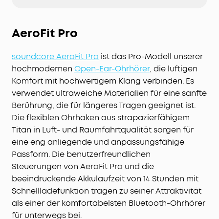
6 Mikrofone mit KI-Algorithmus für klare
Anrufqualität
AeroFit Pro
Hinweis: Weitere Tipps zum Koppeln deiner Liberty
4 NC-Kopfhörer mit einem Handy der Samsung
soundcore AeroFit Pro
ist das Pro-Modell unserer
Galaxy S23-Serie findest du in unseren FAQ und in
unseren Video-Tutorials.
hochmodernen
O
pen-
E
ar
-Ohrhörer
, die luftigen
Komfort mit hochwertigem Klang verbinden. Es
verwendet ultraweiche Materialien für eine sanfte
Berührung, die für längeres Tragen geeignet ist.
Die flexiblen Ohrhaken aus strapazierfähigem
Titan in Luft- und Raumfahrtqualität sorgen für
eine eng anliegende und anpassungsfähige
Passform. Die benutzerfreundlichen
Steuerungen von AeroFit Pro und die
beeindruckende Akkulaufzeit von 14 Stunden mit
Schnellladefunktion tragen zu seiner Attraktivität
als einer der komfortabelsten Bluetooth-Ohrhörer
für unterwegs bei.