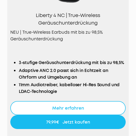
Liberty 4 NC | True-Wireless
Geräuschunterdrückung
NEU | True-Wireless Earbuds mit bis zu 98,5%
Geräuschunterdrückung
3-stufige Geräuschunterdrückung mit bis zu 98,5%
Adaptive ANC 2.0 passt sich in Echtzeit an
Ohrform und Umgebung an
11mm Audiotreiber, kabelloser Hi-Res Sound und
LDAC-Technologie
Einstellbarer EQ mit HearID 2.0 für individuellen
Sound
Mehr erfahren
10/50 Stunden Wiedergabeleistung
Inklusive Fast Pair und Bluetooth 5.3 Multipoint-
79,99€
Jetzt kaufen
Verbindung
Wasserdicht nach IPX4 Schutzklasse