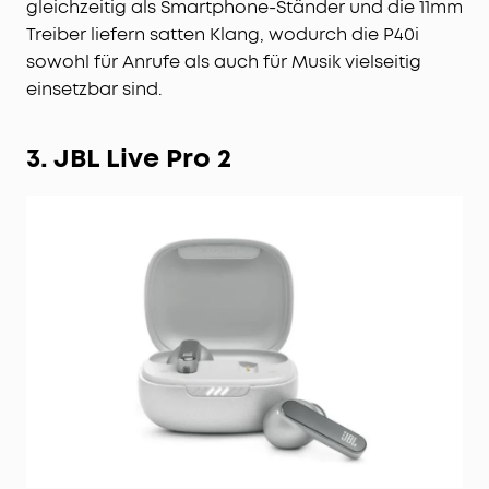
gleichzeitig als Smartphone-Ständer und die 11mm
ein einzigartiges Ladecase, das gleichzeitig als
Treiber liefern satten Klang, wodurch die P40i
Smartphone-Ständer dient, damit du deine
sowohl für Anrufe als auch für Musik vielseitig
Lieblingssendungen freihändig genießen kannst.
einsetzbar sind.
Dieses multifunktionale Design verbessert dein
Filmerlebnis, wenn du unterwegs bist.
3. JBL Live Pro 2