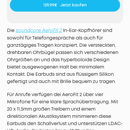
Kopfhörern weißt du immer, was um dich herum
129,99€
Jetzt kaufen
geschieht - auch dann wenn du deine
Lieblingslieder hörst.
Satter Klang:
Die 20 mm × 11,5 mm großen
Racetrack-Treiber und die von soundcore
Die
In-Ear-Kopfhörer sind
soundcore AeroFit 2
entwickelte BassTurbo-Technologie sorgen für
sowohl für Telefongespräche als auch für
tiefe Bässe, klare Mitten und lebendige Höhen.
ganztägiges Tragen konzipiert. Die versteckten,
Freue dich auf kabellosen Hi-Res-Klang, verfeinert
drehbaren Ohrbügel passen sich verschiedenen
durch LDAC.
Ohrgrößen an und das hyperboloide Design
Kristallklare Anrufe:
4 strahlformende Mikrofone
bietet ausgewogenen Halt bei minimalem
und ein hochmoderner KI-Algorithmus erfassen
Kontakt. Die Earbuds sind aus flüssigem Silikon
deine Stimme und filtern gleichzeitig den Lärm
heraus. Selbst in belebten Straßen bleibst du bei
gefertigt und auch mit Brille bequem zu tragen.
wichtigen Gesprächen mühelos zu hören.
Für Anrufe verfügen dei AeroFit 2 über vier
Müheloses Laden für längere Spielzeit:
Lege das
Case auf ein kabelloses Ladegerät für einfaches
Mikrofone für eine klare Sprachübertragung. Mit
Laden ohne Verheddern. Einmal laden bietet 10h
20 x 11,5mm großen Treibern und einem
Musikgenuss und mit dem Ladecase 42h.
direktionalen Akustiksystem minimieren diese
Earbuds den Schallverlust und unterstützen LDAC-