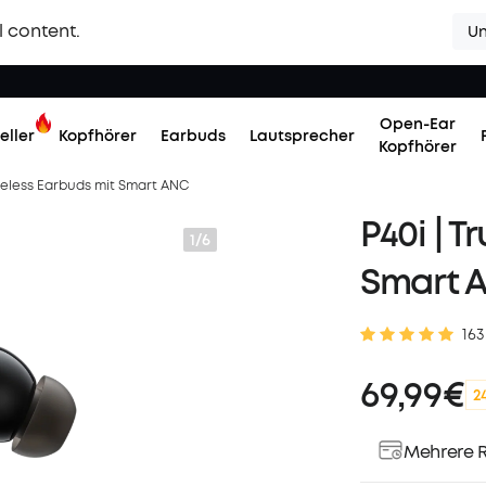
l content.
Un
Open-Ear
eller
Kopfhörer
Earbuds
Lautsprecher
Kopfhörer
ireless Earbuds mit Smart ANC
P40i | 
1/6
Smart 
163
69,99€
2
Mehrere R