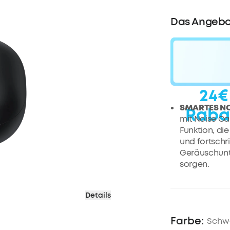
Das Angebo
24€
SMARTES NO
Raba
mit Noise Ca
Funktion, d
und fortschri
Geräuschunt
sorgen.
LANGE WIED
mit einer ei
Details
Wiedergabez
genug für e
Farbe:
Schw
SATTE BEATS