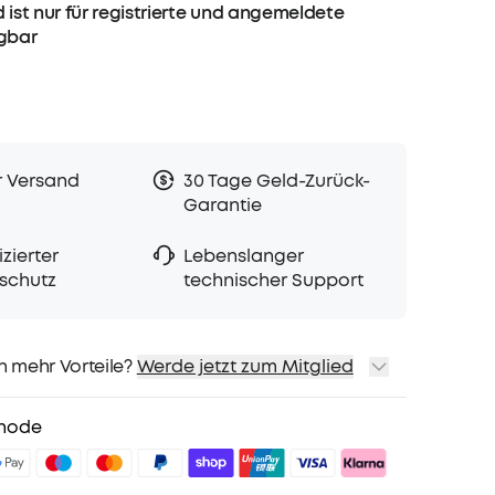
 ist nur für registrierte und angemeldete
ügbar
r Versand
30 Tage Geld-Zurück-
Garantie
zierter
Lebenslanger
schutz
technischer Support
h mehr Vorteile?
Werde jetzt zum Mitglied
sand
Preise für ausgewähte Produkte
hode
sgeschenk
teile mit soundcoreCredits
Mehr erfahren