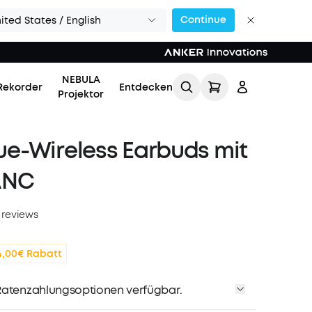
Continue
ited States / English
NEBULA
Rekorder
Entdecken
Projektor
True-Wireless Earbuds mit
ANC
 reviews
Einloggen
4,00€ Rabatt
Meine Bestellung
verfolgen
atenzahlungsoptionen verfügbar.
Lade Freunde ein & erhalte