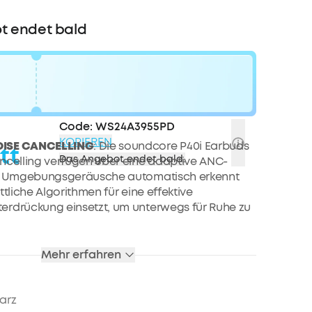
bis zu 80€ pro Empfehlung
t endet bald
Code:
WS24A3955PD
KOPIEREN
ISE CANCELLING
: Die soundcore P40i Earbuds
tt
Das Angebot endet bald.
ncelling verfügen über eine adaptive ANC-
ie Umgebungsgeräusche automatisch erkennt
ttliche Algorithmen für eine effektive
erdrückung einsetzt, um unterwegs für Ruhe zu
ERGABEZEIT:
Genieße 12 Stunden Akkulaufzeit
Mehr erfahren
nzigen Aufladung und verlängere die
eit auf 60 Stunden mit dem Case – mehr als
in paar Wochen oder sogar einen Monat.
arz
:
Die kabellosen soundcore P40i Earbuds