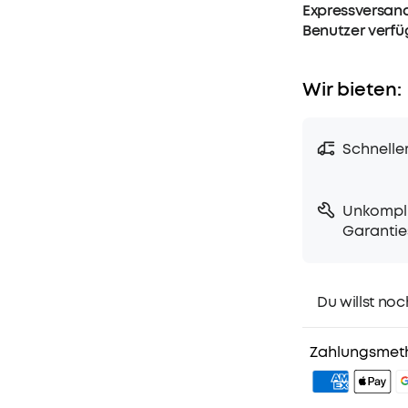
Expressversand
Benutzer verf
Wir bieten:
Schnelle
Unkompli
Garantie
Du willst noc
1. Priority-Ver
2. Mitglieder-
Zahlungsmet
3. Geburtstag
4. Weitere Vor