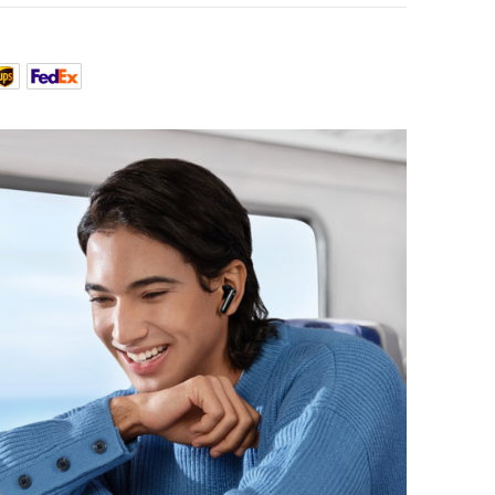
arz
4,00€
abatt
ungsoptionen