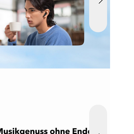
ZEIT:
zeit
r
ge