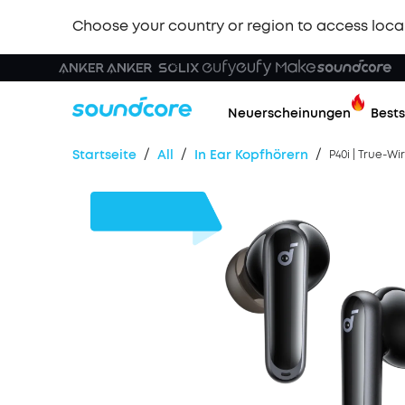
Choose your country or region to access loca
Neuerscheinungen
Bests
/
/
/
Startseite
All
In Ear Kopfhörern
P40i | True-W
24€
Rabatt