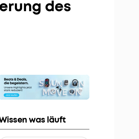
derung des
bis zu 80€ pro Empfehlung
Wissen was läuft