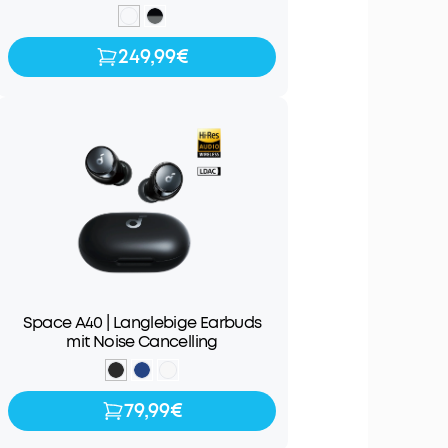
249,99€
249,99€
Space A40 | Langlebige Earbuds
mit Noise Cancelling
79,99€
79,99€