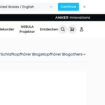
Continue
ited States / English
NEBULA
Rekorder
Entdecken
Projektor
r
Schlafkopfhörer Blogs
Kopfhörer Blog
others
Einloggen
Meine Bestellung
verfolgen
Lade Freunde ein & erhalte