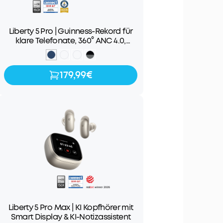
Liberty 5 Pro | Guinness-Rekord für
klare Telefonate, 360° ANC 4.0,
Dolby Atmos
179,99€
179,99€
Liberty 5 Pro Max | KI Kopfhörer mit
Smart Display & KI-Notizassistent