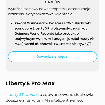
rozmów
Wyraźne rozmowy nawet szeptem. Personalizacja
brzmienia. Natychmiastowe wyciszenie.
Rekord Guinnessa:
w kwietniu 2026 r. słuchawki
soundcore Liberty 5 Pro otrzymały certyfikat
Guinness World Records jako produkt o
„najwyższym wyniku w kategorii jakości mowy (G-
MOS) wśród słuchawek TWS (test obiektywny)”.
Wyraźne rozmowy nawet szeptem:
Dzięki 10
czujnikom i procesorowi Thus™ AI Chip możesz
Dowiedz się więcej
cieszyć się krystalicznie czystym dźwiękiem
podczas rozmów zarówno w hałaśliwym otoczeniu
(ponad 100 dB), jak i w cichych pomieszczeniach.
Natychmiastowe wyciszenie:
Skuteczniejsza
adaptacyjna redukcja szumów ANC. Dzięki 8
Liberty 5 Pro Max
czujnikom i chipowi AI Thus™ słuchawki
przetwarzają ponad 384 tys. sygnałów szumu na
Liberty 5 Pro Max
to zaawansowane słuchawki
sekundę, blokując hałas metra, biura lub ulicy.
douszne z funkcjami AI i inteligentnym etui,
Personalizacja brzmienia:
HearID 5.0 ze