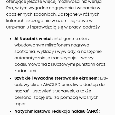
oferujące jeszcze więcej możliwości niż wersja
spersonalizowanym korektorem i wzmacniaczem
Pro, w tym wygodne nagrywanie i wsparcie w
opartym na sztucznej inteligencji zapewnia
codziennych zadaniach. Dostępne w różnych
dźwięk precyzyjnie dostrojony do Twoich uszu.
kolorach, szczególnie w czerni, są łatwe w
Koniec z kompromisami w postaci generycznego,
standardowego dźwięku.
utrzymaniu i sprawdzają się w pracy, podróży.
Sterowanie głosowe bez opóźnień:
Dzięki 20
AI Notatnik w etui:
inteligentne etui z
wbudowanym poleceniom możesz pomijać
utwory, odbierać połączenia i regulować głośność
wbudowanym mikrofonem nagrywa
— przetwarzanie offline zapewnia zerowe
spotkania, wykłady i wywiady, a następnie
opóźnienie.
automatycznie je transkrybuje i tworzy
podsumowania z kluczowymi punktami oraz
zadaniami.
Szybkie i wygodne sterowanie ekranem:
1,78-
calowy ekran AMOLED umożliwia dostęp do
nagrań i ustawień słuchawek, a także
personalizację etui za pomocą własnych
tapet.
Natychmiastowa redukcja hałasu (ANC):