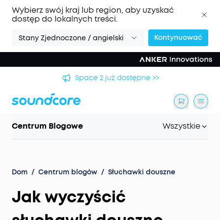
Wybierz swój kraj lub region, aby uzyskać
dostęp do lokalnych treści.
Kontynuować
Stany Zjednoczone / angielski
Space 2 już dostępne >>
Centrum Blogowe
Wszystkie
Dom
/
Centrum blogów
/
Słuchawki douszne
Jak wyczyścić