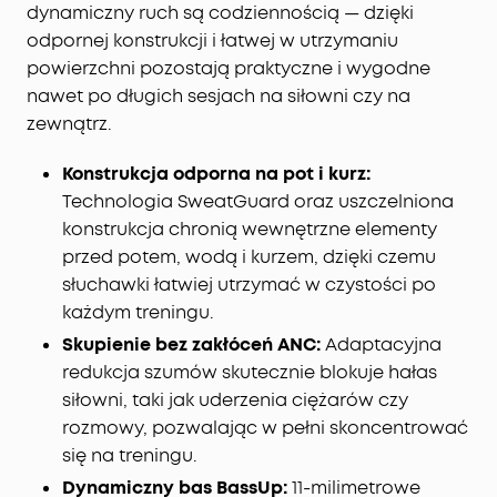
dynamiczny ruch są codziennością — dzięki
w podróży za pomocą aplikacji soundcore
odpornej konstrukcji i łatwej w utrzymaniu
(iOS/Android) lub korzystać z portalu
internetowego z asystentką AI „Anką”, która
powierzchni pozostają praktyczne i wygodne
zapewnia wydajne zarządzanie z poziomu
nawet po długich sesjach na siłowni czy na
komputera.
zewnątrz.
Łatwe sterowanie z poziomu ekranu:
duży
wyświetlacz AMOLED o przekątnej 1,78 cala
Konstrukcja odporna na pot i kurz:
umożliwia dostęp do dyktafonu oraz zarządzanie
Technologia SweatGuard oraz uszczelniona
ustawieniami słuchawek — wszystko z poziomu
konstrukcja chronią wewnętrzne elementy
ekranu. Dodaj własne tapety, aby nadać etui
przed potem, wodą i kurzem, dzięki czemu
ładującemu prawdziwie osobisty charakter.
słuchawki łatwiej utrzymać w czystości po
Wyraźne rozmowy nawet szeptem:
dzięki 10
każdym treningu.
czujnikom i chipowi Thus™ możesz cieszyć się
krystalicznie czystym dźwiękiem podczas rozmów
Skupienie bez zakłóceń ANC:
Adaptacyjna
w hałaśliwym otoczeniu o poziomie hałasu
redukcja szumów skutecznie blokuje hałas
powyżej 100 dB, a nawet w cichych
siłowni, taki jak uderzenia ciężarów czy
pomieszczeniach.
rozmowy, pozwalając w pełni skoncentrować
Natychmiastowe wyciszenie:
Skuteczniejsza
się na treningu.
adaptacyjna redukcja szumów ANC. Dzięki 8
Dynamiczny bas BassUp:
11-milimetrowe
czujnikom i chipowi AI Thus™ słuchawki