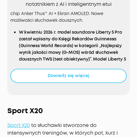
notatnikiem z AI i inteligentnym etui
chip Anker Thus™ AI + Ekran AMOLED: Nowe
możliwości słuchawek dousznych.
W kwietniu 2026 r. model soundcore Liberty 5 Pro
został wpisany do Księgi Rekordów Guinnessa
(Guinness World Records) w kategorii „Najlepszy
wynik jakości mowy (G-MOS) wśród słuchawek
dousznych TWS (test obiektywny)”. Model Liberty 5
Pro Max ma te same moduły i zapewnia taką
samą jakość połączeń.
Dowiedz się więcej
NOTATNIK Z AI:
Inteligentne etui ładujące
rejestruje spotkania, wykłady i wywiady za
pomocą wbudowanego mikrofonu, a następnie
transkrybuje je i generuje podsumowania,
zawierające ważne kwestie i zadania do
Sport X20
wykonania. Nagrywa wyłącznie dźwięk z
otoczenia w pomieszczeniu – nie rejestruje
Sport X20
to słuchawki stworzone do
dźwięku z spotkań online, rozmów wideo ani
intensywnych treningów, w których pot, kurz i
rozmów telefonicznych. Pracą można zarządzać