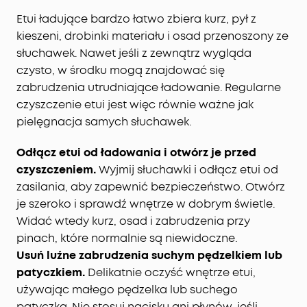
Etui ładujące bardzo łatwo zbiera kurz, pył z
kieszeni, drobinki materiału i osad przenoszony ze
słuchawek. Nawet jeśli z zewnątrz wygląda
czysto, w środku mogą znajdować się
zabrudzenia utrudniające ładowanie. Regularne
czyszczenie etui jest więc równie ważne jak
pielęgnacja samych słuchawek.
Odłącz etui od ładowania i otwórz je przed
czyszczeniem.
Wyjmij słuchawki i odłącz etui od
zasilania, aby zapewnić bezpieczeństwo. Otwórz
je szeroko i sprawdź wnętrze w dobrym świetle.
Widać wtedy kurz, osad i zabrudzenia przy
pinach, które normalnie są niewidoczne.
Usuń luźne zabrudzenia suchym pędzelkiem lub
patyczkiem.
Delikatnie oczyść wnętrze etui,
używając małego pędzelka lub suchego
patyczka. Nie stosuj nacisku ani płynów, jeśli