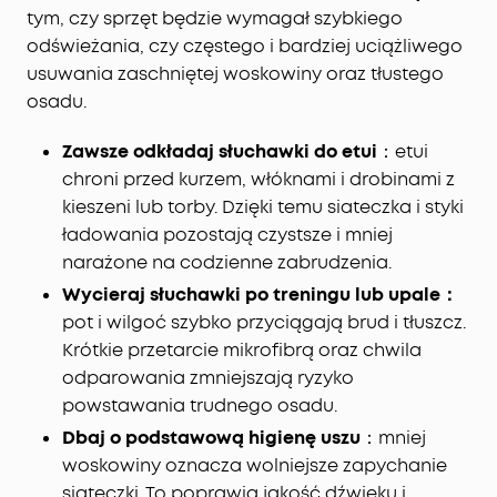
tym, czy sprzęt będzie wymagał szybkiego
odświeżania, czy częstego i bardziej uciążliwego
usuwania zaschniętej woskowiny oraz tłustego
osadu.
Zawsze odkładaj słuchawki do etui
：etui
chroni przed kurzem, włóknami i drobinami z
kieszeni lub torby. Dzięki temu siateczka i styki
ładowania pozostają czystsze i mniej
narażone na codzienne zabrudzenia.
Wycieraj słuchawki po treningu lub upale：
pot i wilgoć szybko przyciągają brud i tłuszcz.
Krótkie przetarcie mikrofibrą oraz chwila
odparowania zmniejszają ryzyko
powstawania trudnego osadu.
Dbaj o podstawową higienę uszu
：mniej
woskowiny oznacza wolniejsze zapychanie
siateczki. To poprawia jakość dźwięku i