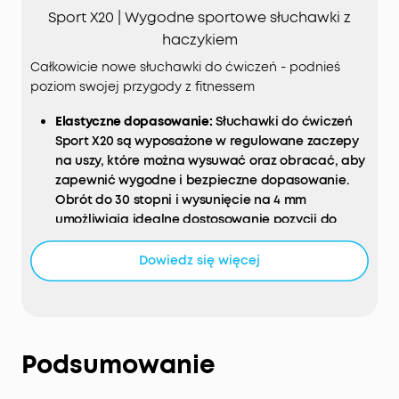
Sport X20 | Wygodne sportowe słuchawki z
haczykiem
Całkowicie nowe słuchawki do ćwiczeń - podnieś
poziom swojej przygody z fitnessem
Elastyczne dopasowanie:
Słuchawki do ćwiczeń
Sport X20 są wyposażone w regulowane zaczepy
na uszy, które można wysuwać oraz obracać, aby
zapewnić wygodne i bezpieczne dopasowanie.
Obrót do 30 stopni i wysunięcie na 4 mm
umożliwiają idealne dostosowanie pozycji do
twojego ucha.
Dowiedz się więcej
Skup się jeszcze bardziej:
Słuchawki do ćwiczeń
Sport X20 zapewniają potężną redukcję szumów,
zamieniając głośne siłownie w oazy spokoju.
Blokuj rozpraszające dźwięki - od brzęczących
ciężarków po głośne stęknięcia. Manualna
Podsumowanie
regulacja i adaptacyjny ANC pozwalają skupić
się na wyznaczonych celach.