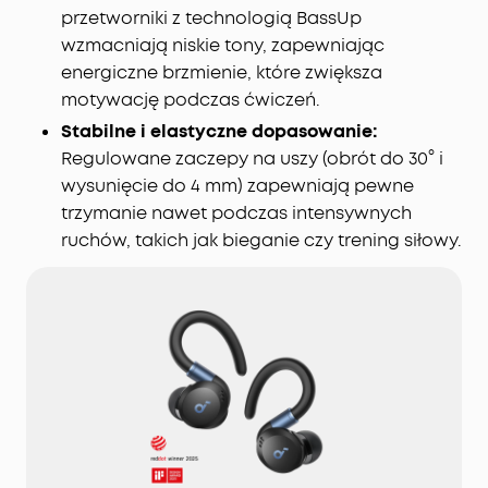
przetworniki z technologią BassUp
przetwarzają ponad 384 tys. sygnałów szumu na
sekundę, blokując hałas metra, biura lub ulicy.
wzmacniają niskie tony, zapewniając
Personalizacja brzmienia:
HearID 5.0 ze
energiczne brzmienie, które zwiększa
spersonalizowanym korektorem i wzmacniaczem
motywację podczas ćwiczeń.
dźwięku opartym na sztucznej inteligencji
Stabilne i elastyczne dopasowanie:
zapewnia dźwięk precyzyjnie dostrojony do
Regulowane zaczepy na uszy (obrót do 30° i
Twoich uszu.
wysunięcie do 4 mm) zapewniają pewne
Sterowanie głosowe bez opóźnień:
Dzięki 20
trzymanie nawet podczas intensywnych
wbudowanym poleceniom możesz pomijać
ruchów, takich jak bieganie czy trening siłowy.
utwory, odbierać połączenia i regulować głośność
— przetwarzanie offline zapewnia zerowe
opóźnienie.