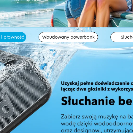
i pławność
Wbudowany powerbank
Słuch