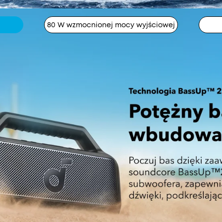
80 W wzmocnionej mocy wyjściowej