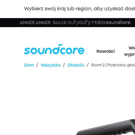
Wybierz swój kraj lub region, aby uzyskać dost
Wi
Nowości
wypr
/
/
/
Dom
Wszystko
Głośniki
Boom 2 | Przenośny gło