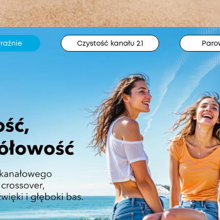
yraźnie
Czystość kanału 2.1
Paro