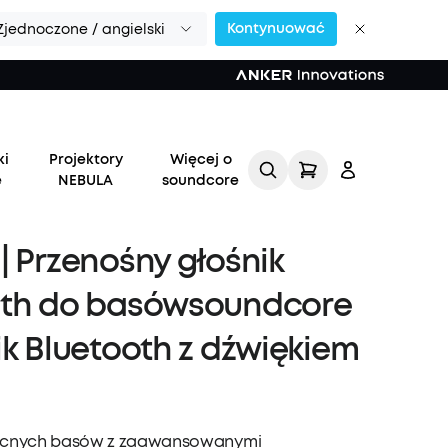
Kontynuować
Zjednoczone / angielski
ki
Projektory
Więcej o
e
NEBULA
soundcore
| Przenośny głośnik
oth do basówsoundcore
ik Bluetooth z dźwiękiem
Zaloguj
się
Śledź moje zamówienie
cnych basów z zaawansowanymi