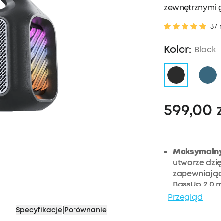
zewnętrznymi g
37 
Kolor:
Black
599,00 
Maksymalny
utworze dzi
zapewniając
BassUp️ 2.0
moc wyjści
Przegląd
80 W.
Specyfikacje
|
Porównanie
Czystość ste