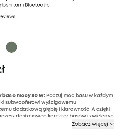
łośnikami Bluetooth.
reviews
zł
 bas o mocy 80 W:
Poczuj moc basu w każdym
ęki subwooferowi wyścigowemu
emu dodatkową głębię i klarowność. A dzięki
 możesz dostosować korektor basów i zwiększyć
ową z 60 W do zdumiewającego maksymalnie
Zobacz więcej
reo 2.1:
subwoofer racetrack o mocy 50 W i