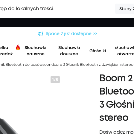
ęp do lokalnych treści.
Stany 
Space 2 już dostępne >>
elka
Słuchawki
Słuchawki
słuchaw
Głośniki
zedaż
nauszne
douszne
otwart
śnik Bluetooth do basówsoundcore 3 Głośnik Bluetooth z dźwiękiem stereo
Boom 2 
1/8
Blueto
3 Głośn
stereo
Doświadcz mo