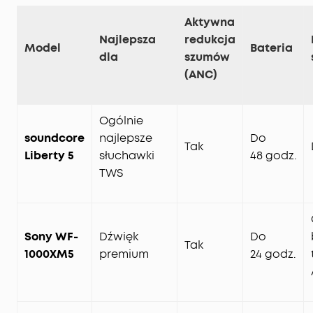
Aktywna
Najlepsza
redukcja
Model
Bateria
dla
szumów
(ANC)
Ogólnie
soundcore
najlepsze
Do
Tak
Liberty 5
słuchawki
48 godz.
TWS
Sony WF-
Dźwięk
Do
Tak
1000XM5
premium
24 godz.