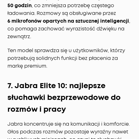
czystych rozmów:
Sześć mikrofonów współpracuje
50 godzin
, co zmniejsza potrzebę częstego
z algorytmem redukcji szumów opartym na
ładowania. Rozmowy są obsługiwane przez
sztucznej inteligencji, który oddziela Twój głos od
6 mikrofonów opartych na sztucznej inteligencji
,
dźwięków otoczenia. Dodatkowy algorytm
co pomaga zachować wyrazistość dźwięku na
ograniczający hałas wiatru zapewnia czyste
zewnątrz.
rozmowy nawet na zewnątrz.
Bardzo długi czas pracy i szybkie ładowanie:
Do 10
Ten model sprawdza się u użytkowników, którzy
godzin odtwarzania na jednym ładowaniu (do 50
potrzebują solidnych funkcji bez płacenia za
godzin z etui). Nawet przy włączonym ANC możesz
markę premium.
słuchać przez 8 godzin na jednym ładowaniu i aż
40 godzin łącznie. Szybkie ładowanie przez 10
minut pozwala na 3,5 godziny słuchania.
7. Jabra Elite 10: najlepsze
słuchawki bezprzewodowe do
rozmów i pracy
Jabra koncentruje się na komunikacji i komforcie.
Głos podczas rozmów pozostaje wyraźny nawet