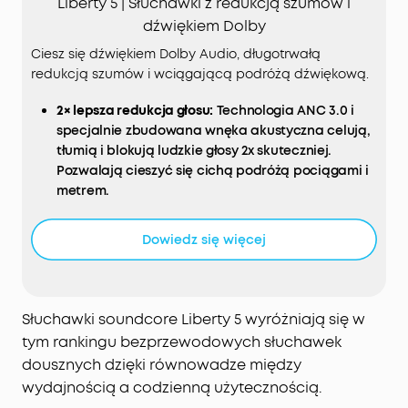
Liberty 5 | Słuchawki z redukcją szumów i
dźwiękiem Dolby
Ciesz się dźwiękiem Dolby Audio, długotrwałą
redukcją szumów i wciągającą podróżą dźwiękową.
2× lepsza redukcja głosu:
Technologia ANC 3.0 i
specjalnie zbudowana wnęka akustyczna celują,
tłumią i blokują ludzkie głosy 2x skuteczniej.
Pozwalają cieszyć się cichą podróżą pociągami i
metrem.
Algorytm Adaptive ANC 3.0
dostosowuje się co 0,3
sekundy, aby dostosować się do każdej subtelnej
Dowiedz się więcej
zmiany w Twoim otoczeniu, zapewniając
optymalną, płynnie ciszę przez całą dobę.
Immersyjny dźwięk Dolby Audio:
Dzięki wiodącemu
w branży algorytmowi Dolby Audio oraz
Słuchawki soundcore Liberty 5 wyróżniają się w
niestandardowym trybom do muzyki, filmów i
tym rankingu bezprzewodowych słuchawek
podcastów, bezprzewodowe słuchawki Liberty 5
dousznych dzięki równowadze między
stawiają Cię na pierwszym miejscu w każdej
wydajnością a codzienną użytecznością.
prezentacji.