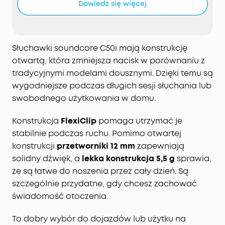
Dowiedz się więcej
Konstrukcja FlexiClip i dopasowanie adaptacyjne:
charakterystyczny klips FlexiClip wykonany z
tytanu z pamięcią kształtu i przyjemną w dotyku
powłoką tworzy miękki, ale sprężysty mostek w
Słuchawki soundcore C50i mają konstrukcję
kształcie litery C. Dzięki temu zapewnia
otwartą, która zmniejsza nacisk w porównaniu z
długotrwały komfort i stabilność niezależnie od
tradycyjnymi modelami dousznymi. Dzięki temu są
kształtu ucha, nawet podczas intensywnej
wygodniejsze podczas długich sesji słuchania lub
aktywności.
swobodnego użytkowania w domu.
Mocny bas i głośniejsze brzmienie: specjalnie
zaprojektowane przetworniki o średnicy 12 mm
Konstrukcja
FlexiClip
pomaga utrzymać je
zapewniają głęboki, poruszający bas. Dzięki mocy
stabilnie podczas ruchu. Pomimo otwartej
wyjściowej do 86 dB zawsze możesz cieszyć się
konstrukcji
przetworniki 12 mm
zapewniają
czystym i wciągającym dźwiękiem.
solidny dźwięk, a
lekka konstrukcja 5,5 g
sprawia,
Wyraźne rozmowy wzmocnione technologią
sztucznej inteligencji: zaawansowany algorytm
że są łatwe do noszenia przez cały dzień. Są
sztucznej inteligencji precyzyjnie wychwytuje Twój
szczególnie przydatne, gdy chcesz zachować
głos, jednocześnie filtrując szumy tła,
świadomość otoczenia.
zapewniając krystalicznie czyste i płynne
rozmowy.
To dobry wybór do dojazdów lub użytku na