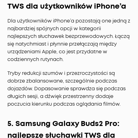
Wyraźne połączenia wzmocnione Al z 6
TWS dla użytkowników iPhone’a
mikrofonami:
Dzięki algorytmowi redukcji szumów
i sześciu mikrofonom te bezprzewodowe
Dla użytkowników iPhone’a pozostają one jedną z
słuchawki zapewniają wyraźne połączenia,
najbardziej spójnych opcji w kategorii
gdziekolwiek jesteś. Ponadto algorytm redukcji
najlepszych słuchawek bezprzewodowych. Łączą
szumów spowodowanych wiatrem zapewnia
wygodną, bezproblemową komunikację,
się natychmiast i płynnie przełączają między
niezależnie od pogody.
urządzeniami Apple, co jest przydatne w
codziennych rutynach.
Tryby redukcji szumów i przezroczystości są
dobrze zbalansowane, szczególnie podczas
dojazdów. Dopasowanie sprawdza się podczas
długich sesji, a dźwięk przestrzenny dodaje
poczucia kierunku podczas oglądania filmów.
5. Samsung Galaxy Buds2 Pro:
najlepsze słuchawki TWS dla