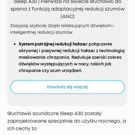
Sleep A30 | Pierwsze na świecie słuchawki do
spania z funkcją adaptacyjnej redukcji szumów
(ANC)
Zasypiaj szybciej dzięki relaksującym dźwiękom i
inteligentnej redukcji szumów
System potrójnej redukcji hałasu:
połączenie
aktywnej i pasywnej redukcji hałasu z technologią
maskowania chrapania. Redukuje szeroki zakres
dźwięków występujących w nocy, takich jak
chrapanie czy szum urządzeń.
Opowieści na dobranoc:
uspokój umysł
opowieściami na dobranoc od Calm. U nas
Dowiedz się więcej
znajdziesz też sporą bibliotekę dźwięków, w tym
opcje generowania fal mózgowych
generowanych przez sztuczną inteligencję i
białego szumu, które możesz dostosować do
Słuchawki soundcore Sleep A30 zostały
siebie.
zaprojektowane specjalnie do użytku nocnego, a
Komfort nawet dla śpiących na boku:
każda
ich cechy to:
słuchawka waży około 3 gramów i jest wykonana z