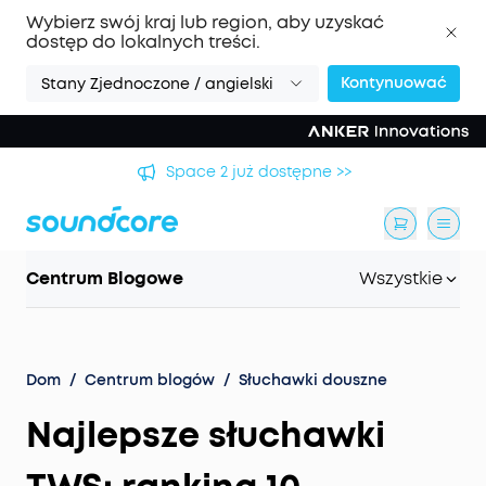
Wybierz swój kraj lub region, aby uzyskać
dostęp do lokalnych treści.
Kontynuować
Stany Zjednoczone / angielski
Space 2 już dostępne >>
Centrum Blogowe
Wszystkie
Dom
/
Centrum blogów
/
Słuchawki douszne
Najlepsze słuchawki