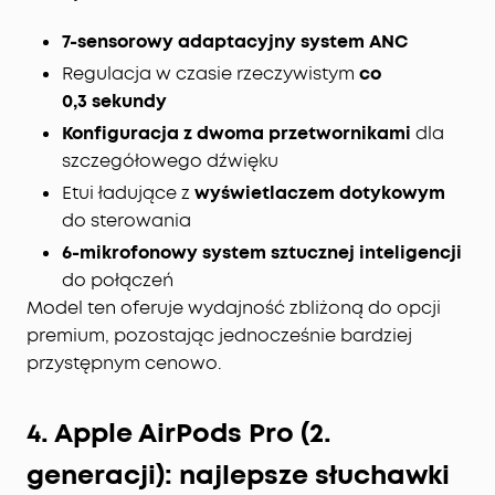
wyświetlacz umożliwiają precyzyjne dostrojenie
poziomów redukcji szumów bezprzewodowych
7-sensorowy adaptacyjny system ANC
słuchawek w dowolnym momencie za pomocą
Regulacja w czasie rzeczywistym
co
prostego przesunięcia palcem po etui.
0,3 sekundy
Muzyka wysokiej jakości na profesjonalnym
Konfiguracja z dwoma przetwornikami
poziomie:
Wykorzystaj ulepszoną akustykę
dla
architektoniczną ACAA, 10,5-milimetrowy
szczegółowego dźwięku
przetwornik basowy, głośnik wysoko-tonowy
Etui ładujące z
wyświetlaczem dotykowym
pokryty tytanem i cyfrową zwrotnicę
do sterowania
zapewniające maksymalną wydajność
6-mikrofonowy system sztucznej inteligencji
przetwornika. Rozkoszuj się czystym, pełnym
dźwiękiem dopracowanym w najdrobniejszych
do połączeń
szczegółach.
Model ten oferuje wydajność zbliżoną do opcji
Superszybkie ładowanie:
Słuchawki z redukcją
premium, pozostając jednocześnie bardziej
szumów Liberty 4 Pro ładują się 2 razy szybciej niż
przystępnym cenowo.
poprzednie modele dzięki baterii 5C. 5-minutowe
doładowanie zapewnia 4 godziny odtwarzania.
4. Apple AirPods Pro (2.
Ciesz się okresem do 10 godzin między
ładowaniami, dzięki etui z możliwością
generacji): najlepsze słuchawki
wydłużenia aż do 40.