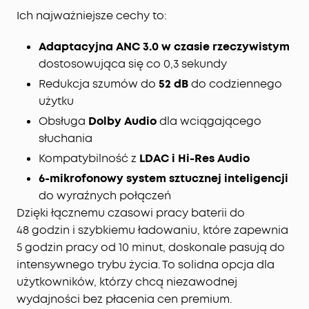
Zrównoważone, Pełne Detali Słuchanie:
Zasilane
Ich najważniejsze cechy to:
membranami z papieru wełnianego, rurkami
wzmacniającymi basy, LDAC i Hi-Res Audio, te
Adaptacyjna ANC 3.0 w czasie rzeczywistym
słuchawki z tłumieniem hałasu reprodukują
dostosowująca się co 0,3 sekundy
muzyczne niuanse, dostarczając bogate, dobrze
Redukcja szumów do
52 dB
do codziennego
zbalansowane wysokie tony i basy.
użytku
6-Mikrofonowe Rozmowy Ai:
Wyposażone w sześć
mikrofonów, AI tłumienie hałasu oraz algorytm
Obsługa
Dolby Audio
dla wciągającego
odporny na wiatr, te bezprzewodowe słuchawki
słuchania
wychwytują Twój głos i redukują szumy wiatru,
Kompatybilność z
LDAC i Hi-Res Audio
zapewniając naturalne, czyste rozmowy, jakbyś
6-mikrofonowy system sztucznej inteligencji
rozmawiał twarzą w twarz.
do wyraźnych połączeń
Szybkie Ładowanie, Długotrwałe Użytkowanie:
Do
12 godzin odtwarzania na jednym ładowaniu i do
Dzięki łącznemu czasowi pracy baterii do
48 godzin z etui w normalnym trybie. Z włączonym
48 godzin i szybkiemu ładowaniu, które zapewnia
ANC, uzyskaj 8 godzin na jednym ładowaniu i
5 godzin pracy od 10 minut, doskonale pasują do
łącznie 32 godziny. Szybkie ładowanie przez 10
intensywnego trybu życia. To solidna opcja dla
minut daje 5 godzin czasu odtwarzania.
użytkowników, którzy chcą niezawodnej
wydajności bez płacenia cen premium.