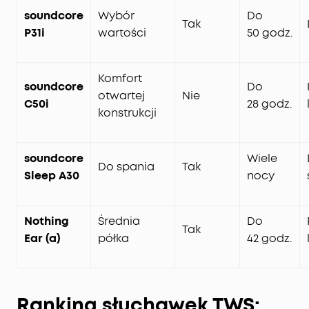
soundcore
Wybór
Do
Tak
P31i
wartości
50 godz.
Komfort
soundcore
Do
otwartej
Nie
C50i
28 godz.
konstrukcji
soundcore
Wiele
Do spania
Tak
Sleep A30
nocy
Nothing
Średnia
Do
Tak
Ear (a)
półka
42 godz.
Ranking słuchawek TWS: