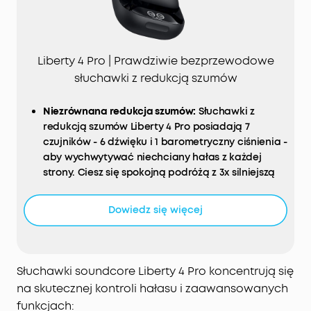
Liberty 4 Pro | Prawdziwie bezprzewodowe
słuchawki z redukcją szumów
Niezrównana redukcja szumów:
Słuchawki z
redukcją szumów Liberty 4 Pro posiadają 7
czujników - 6 dźwięku i 1 barometryczny ciśnienia -
aby wychwytywać niechciany hałas z każdej
strony. Ciesz się spokojną podróżą z 3x silniejszą
redukcją szumów od samolotów po pociągi.
Adaptacyjna redukcja szumów w czasie
Dowiedz się więcej
rzeczywistym:
Te bezprzewodowe słuchawki
douszne z redukcją szumów dostosowują się do
ciągłych zmian otoczenia co 0,3 sekundy,
zapewniając optymalną, płynną redukcję szumów
Słuchawki soundcore Liberty 4 Pro koncentrują się
przez cały czas.
na skutecznej kontroli hałasu i zaawansowanych
Wygodne sterowanie dotykowe:
Pasek dotykowy i
funkcjach: