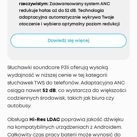
rzeczywistym:
Zaawansowany system ANC
redukuje hałas aż do 52 dB. Technologia
adaptacyjna automatycznie wykrywa Twoje
otoczenie i wybiera optymalny poziom redukcji
hałasu, zapewniając idealne warunki odsłuchu
niezależnie od sytuacji.
Dowiedz się więcej
Dźwięk o wysokiej rozdzielczości z LDAC:
Ciesz się
niezwykle szczegółowym, bezstratnym dźwiękiem
wysokiej rozdzielczości. Dzięki technologiom LDAC
i Hi-Res Audio słuchawki z aktywną redukcją
Słuchawki soundcore P31i oferują wysoką
hałasu wiernie odwzorowują każdy detal muzyki,
wydajność w niższej cenie w tej kategorii
oferując bogate brzmienie z doskonałą
słuchawek TWS do telefonów. Adaptacyjna ANC
równowagą tonów wysokich i niskich.
osiąga nawet
52 dB
, co wystarcza do większości
Tłumaczenie w czasie rzeczywistym w ponad 100
codziennych środowisk, takich jak biura czy
językach dzięki AI:
Komunikuj się bez barier
autobusy.
językowych — sztuczna inteligencja tłumaczy
rozmowy natychmiast i z wysoką dokładnością,
Obsługa
Hi-Res LDAC
poprawia jakość dźwięku
umożliwiając naturalną, płynną komunikację w
na kompatybilnych urządzeniach z Androidem.
ponad 100 językach.
Całkowity czas pracy baterii może wynosić do
6 mikrofonów z technologią AI dla krystalicznie