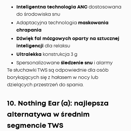
delikatnego silikonu. Ergonomiczna konstrukcja
Inteligentna technologia ANC
dostosowana
3D dopasowuje się do kształtu ucha, zmniejszając
do środowiska snu
nacisk i zapewniając komfort przez całą noc.
Adaptacyjna technologia
maskowania
8-10 godzin odtwarzania:
jedno ładowanie
chrapania
zapewnia 8–10 godz. odtwarzania, a etui ładujące
pozwala na przedłużyć ten czas do 5 nocy, a
Dźwięk fal mózgowych oparty na sztucznej
dzięki różnym trybom odtwarzania możesz cieszyć
inteligencji
dla relaksu
się muzyką przez 6-16 godzin.
Ultralekka
konstrukcja 3 g
Monitorowanie snu i codzienne statystyki:
Spersonalizowane
śledzenie snu
i alarmy
słuchawki monitorują czas trwania snu, pozycję
Te słuchawki TWS są odpowiednie dla osób
podczas snu i poziom chrapania. Dane są
wyświetlane w formie raportu, który pomaga
borykających się z hałasem w nocy lub
analizować swoje nawyki i wprowadzać
dzielących przestrzeń do spania.
odpowiednie zmiany.
10. Nothing Ear (a): najlepsza
alternatywa w średnim
segmencie TWS