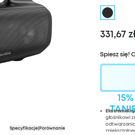
331,67 z
Spiesz się! 
15%
TANI
Ekstremalny
głośnikowi 
odtwarzania 
Specyfikacje
|
Porównanie
zniekształce