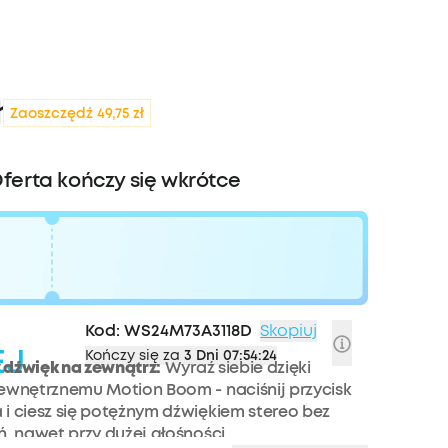
ł
Zaoszczędź 49,75 zł
Oferta kończy się wkrótce
Kod:
WS24M73A3118D
Skopiuj
EJ
Kończy się za
3 Dni 07:54:21
 dźwięk na zewnątrz:
Wyraź siebie dzięki
zewnętrznemu Motion Boom - naciśnij przycisk
i ciesz się potężnym dźwiękiem stereo bez
ń, nawet przy dużej głośności.