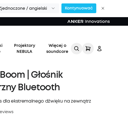
Kontynuować
Zjednoczone / angielski
świecie >>
ki
Projektory
Więcej o
e
NEBULA
soundcore
Boom | Głośnik
zny Bluetooth
Zaloguj
 dla ekstremalnego dźwięku na zewnątrz
się
reviews
Śledź moje zamówienie