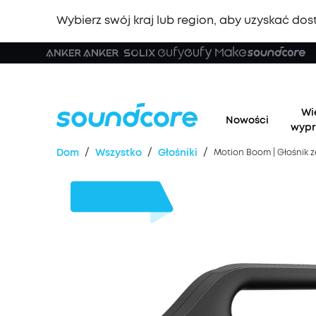
Wybierz swój kraj lub region, aby uzyskać dost
🏆 No
Wi
Nowości
wypr
/
/
/
Dom
Wszystko
Głośniki
Motion Boom | Głośnik 
15%
TANIEJ