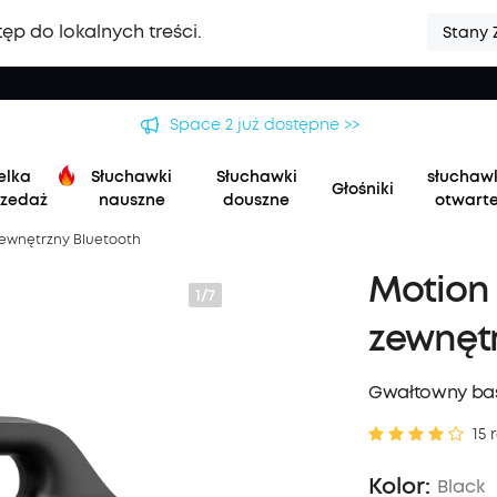
ęp do lokalnych treści.
Stany 
wa seria soundcore Liberty 5 Pro | Najwyraźniejsze rozmowy na 
elka
Słuchawki
Słuchawki
słuchaw
Głośniki
zedaż
nauszne
douszne
otwart
zewnętrzny Bluetooth
Motion 
1/7
zewnętr
Gwałtowny bas
15 
Kolor:
Black