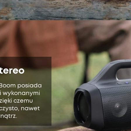
tereo
 Boom posiada
i wykonanymi
zięki czemu
 czysto, nawet
nątrz.