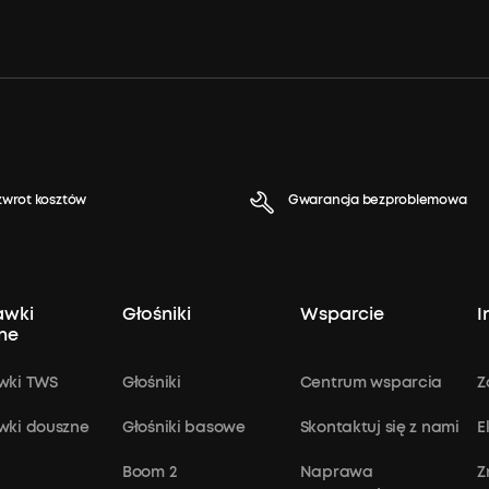
 zwrot kosztów
Gwarancja bezproblemowa
awki
Głośniki
Wsparcie
I
ne
wki TWS
Głośniki
Centrum wsparcia
Z
wki douszne
Głośniki basowe
Skontaktuj się z nami
E
Boom 2
Naprawa
Z