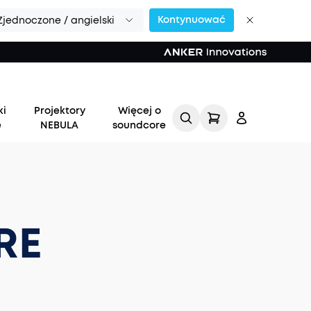
Kontynuować
Zjednoczone / angielski
ki
Projektory
Więcej o
e
NEBULA
soundcore
RE
Zaloguj
się
Śledź moje zamówienie