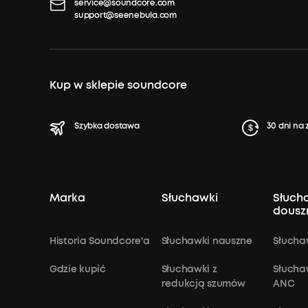
service@soundcore.com
support@seenebula.com
Kup w sklepie soundcore
Szybka dostawa
30 dni na
Marka
Słuchawki
Słuch
dousz
Historia Soundcore'a
Słuchawki nauszne
Słucha
Gdzie kupić
Słuchawki z
Słucha
redukcją szumów
ANC