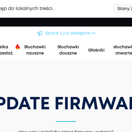
ęp do lokalnych treści.
Stany 
Space 2 już dostępne >>
elka
Słuchawki
Słuchawki
słuchaw
Głośniki
zedaż
nauszne
douszne
otwart
PDATE FIRMWA