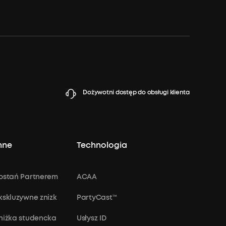
Dożywotni dostęp do obsługi klienta
nne
Technologia
ostań Partnerem
ACAA
kskluzywne znizk
PartyCast™
niżka studencka
Usłysz ID