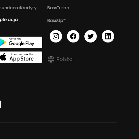
oundcoreKredyty
BassTurbo
plikacja
BassUp™
Polska