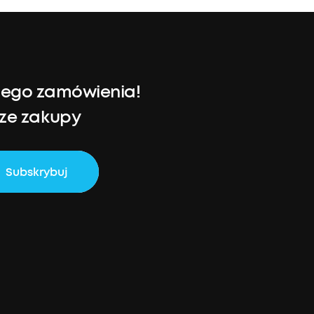
szego zamówienia!
sze zakupy
Subskrybuj