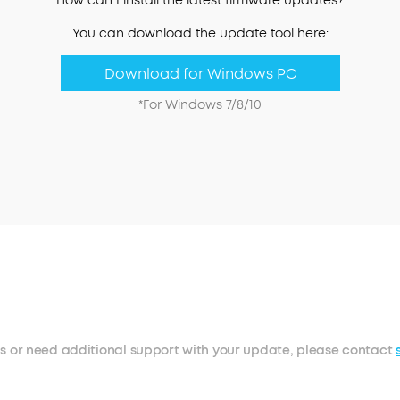
How can I install the latest firmware updates?
You can download the update tool here:
Download for Windows PC
*For Windows 7/8/10
ns or need additional support with your update, please contact